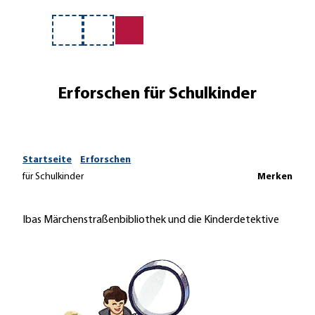
e
Z
u
Merkzettel
Suche
m
I
n
Erforschen für Schulkinder
h
a
l
t
Startseite
Erforschen
für Schulkinder
Merken
Ibas Märchenstraßenbibliothek und die Kinderdetektive