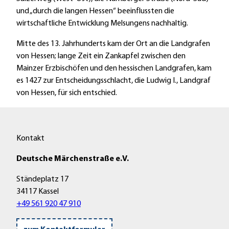
e
f
und „durch die langen Hessen“ beeinflussten die
t
n
n
wirtschaftliche Entwicklung Melsungens nachhaltig.
-
e
I
n
Mitte des 13. Jahrhunderts kam der Ort an die Landgrafen
n
von Hessen; lange Zeit ein Zankapfel zwischen den
f
Mainzer Erzbischöfen und den hessischen Landgrafen, kam
o
es 1427 zur Entscheidungsschlacht, die Ludwig I., Landgraf
M
von Hessen, für sich entschied.
e
l
s
u
Kontakt
n
Deutsche Märchenstraße e.V.
g
e
Ständeplatz 17
r
34117 Kassel
L
+49 561 920 47 910
a
n