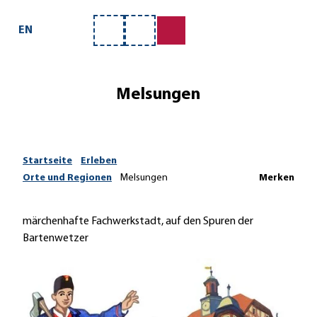
Z
u
EN
Merkzettel
Suche
m
I
n
Melsungen
h
a
l
t
Startseite
Erleben
Orte und Regionen
Melsungen
Merken
märchenhafte Fachwerkstadt, auf den Spuren der
Bartenwetzer