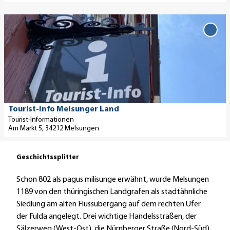
e
a
f
ß
D
'
h
f
e
e
S
r
'Tour
n
7
Info
t
c
t
e
/
Mels
a
h
a
n
9
Land'
i
l
u
'
Merk
l
o
hinz
f
ö
s
s
d
f
e
s
e
Tourismusregion Melsunger Land |
Tourist-Info Melsunger Land
CC-BY-SA
f
i
p
Tourist-Informationen
r
n
Am Markt 5, 34212 Melsungen
t
a
F
e
e
r
u
n
'
k
l
Geschichtssplitter
T
'
d
Schon 802 als pagus milisunge erwähnt, wurde Melsungen
o
ö
a
1189 von den thüringischen Landgrafen als stadtähnliche
u
f
'
Siedlung am alten Flussübergang auf dem rechten Ufer
r
f
ö
der Fulda angelegt. Drei wichtige Handelsstraßen, der
i
n
f
Sälzerweg (West-Ost), die Nürnberger Straße (Nord-Süd)
s