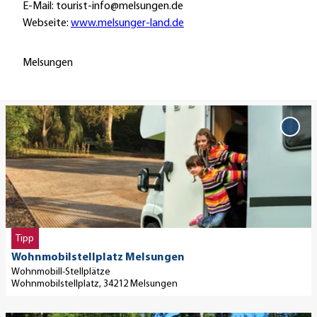
E-Mail: tourist-info@melsungen.de
Webseite:
www.melsunger-land.de
Melsungen
D
e
'Woh
Mels
t
Merk
a
i
l
s
e
Tipp
i
Wohnmobilstellplatz Melsungen
t
Wohnmobill-Stellplätze
e
Wohnmobilstellplatz, 34212 Melsungen
'