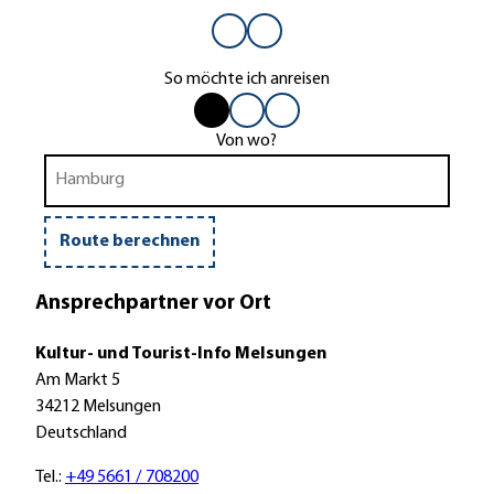
So möchte ich anreisen
m
m
m
mit
mit
mit
i
i
i
dem
Bus
dem
Von wo?
t
t
t
Auto
oder
Fahrrad
Bahn
d
B
d
e
u
e
m
s
m
Route berechnen
A
o
F
u
d
a
Ansprechpartner vor Ort
t
e
h
o
r
r
Kultur- und Tourist-Info Melsungen
B
r
Am Markt 5
a
a
34212 Melsungen
h
d
Deutschland
n
Tel.:
+49 5661 / 708200