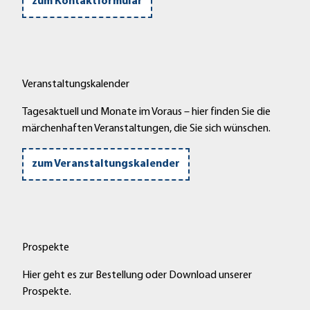
zum Kontaktformular
d
'
ö
f
f
Veranstaltungskalender
n
e
Tagesaktuell und Monate im Voraus – hier finden Sie die
n
märchenhaften Veranstaltungen, die Sie sich wünschen.
zum Veranstaltungskalender
Prospekte
Hier geht es zur Bestellung oder Download unserer
Prospekte.