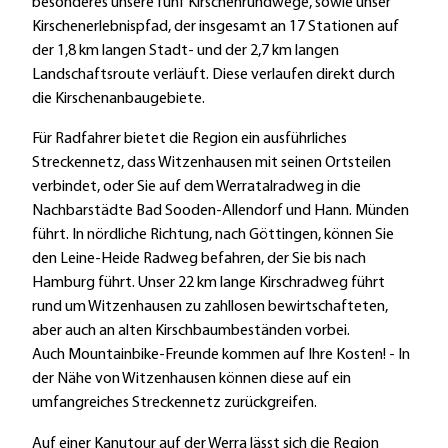
besonderes unsere fünf Kirschenrundwege, sowie unser
Kirschenerlebnispfad, der insgesamt an 17 Stationen auf
der 1,8 km langen Stadt- und der 2,7 km langen
Landschaftsroute verläuft. Diese verlaufen direkt durch
die Kirschenanbaugebiete.
Für Radfahrer bietet die Region ein ausführliches
Streckennetz, dass Witzenhausen mit seinen Ortsteilen
verbindet, oder Sie auf dem Werratalradweg in die
Nachbarstädte Bad Sooden-Allendorf und Hann. Münden
führt. In nördliche Richtung, nach Göttingen, können Sie
den Leine-Heide Radweg befahren, der Sie bis nach
Hamburg führt. Unser 22 km lange Kirschradweg führt
rund um Witzenhausen zu zahllosen bewirtschafteten,
aber auch an alten Kirschbaumbeständen vorbei.
Auch Mountainbike-Freunde kommen auf Ihre Kosten! - In
der Nähe von Witzenhausen können diese auf ein
umfangreiches Streckennetz zurückgreifen.
Auf einer Kanutour auf der Werra lässt sich die Region