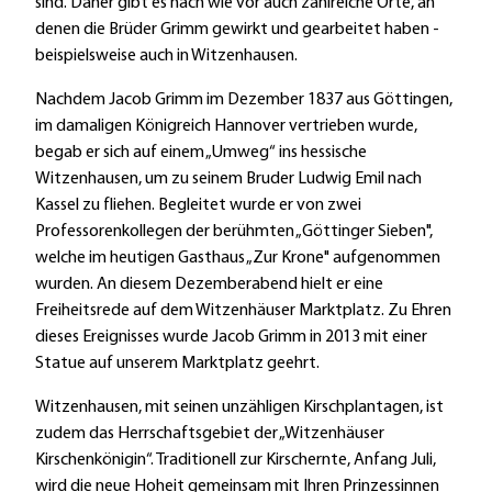
sind. Daher gibt es nach wie vor auch zahlreiche Orte, an
denen die Brüder Grimm gewirkt und gearbeitet haben -
beispielsweise auch in Witzenhausen.
Nachdem Jacob Grimm im Dezember 1837 aus Göttingen,
im damaligen Königreich Hannover vertrieben wurde,
begab er sich auf einem „Umweg“ ins hessische
Witzenhausen, um zu seinem Bruder Ludwig Emil nach
Kassel zu fliehen. Begleitet wurde er von zwei
Professorenkollegen der berühmten „Göttinger Sieben",
welche im heutigen Gasthaus „Zur Krone" aufgenommen
wurden. An diesem Dezemberabend hielt er eine
Freiheitsrede auf dem Witzenhäuser Marktplatz. Zu Ehren
dieses Ereignisses wurde Jacob Grimm in 2013 mit einer
Statue auf unserem Marktplatz geehrt.
Witzenhausen, mit seinen unzähligen Kirschplantagen, ist
zudem das Herrschaftsgebiet der „Witzenhäuser
Kirschenkönigin“. Traditionell zur Kirschernte, Anfang Juli,
wird die neue Hoheit gemeinsam mit Ihren Prinzessinnen