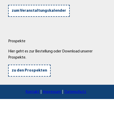
k
f
n
n
zum Veranstaltungskalender
i
e
c
n
k
a
m
Prospekte
H
e
Hier geht es zur Bestellung oder Download unserer
x
Prospekte.
e
n
zu den Prospekten
h
ä
u
Kontakt
Impressum
Datenschutz
s
c
h
e