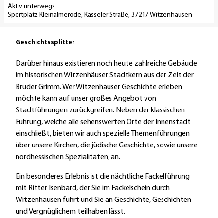
t
n
Aktiv unterwegs
n
Sportplatz Kleinalmerode, Kasseler Straße, 37217 Witzenhausen
e
o
h
'
:
a
M
"
Geschichtssplitter
u
ä
K
s
Darüber hinaus existieren noch heute zahlreiche Gebäude
r
i
e
im historischen Witzenhäuser Stadtkern aus der Zeit der
c
r
n
Brüder Grimm. Wer Witzenhäuser Geschichte erleben
h
s
'
möchte kann auf unser großes Angebot von
e
c
ö
Stadtführungen zurückgreifen. Neben der klassischen
n
h
f
Führung, welche alle sehenswerten Orte der Innenstadt
w
e
f
einschließt, bieten wir auch spezielle Themenführungen
a
n
n
über unsere Kirchen, die jüdische Geschichte, sowie unsere
n
,
e
nordhessischen Spezialitäten, an.
d
L
n
e
a
Ein besonderes Erlebnis ist die nächtliche Fackelführung
r
n
mit Ritter Isenbard, der Sie im Fackelschein durch
u
d
Witzenhausen führt und Sie an Geschichte, Geschichten
n
s
und Vergnüglichem teilhaben lässt.
g
c