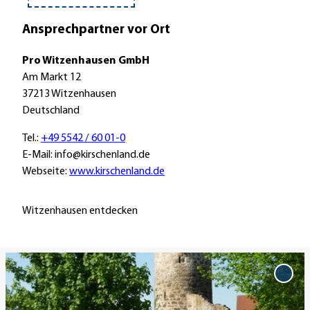
A
o
F
u
d
a
Ansprechpartner vor Ort
t
e
h
o
r
r
Pro Witzenhausen GmbH
B
r
Am Markt 12
a
a
37213 Witzenhausen
h
d
Deutschland
n
Tel.:
+49 5542 / 60 01-0
E-Mail: info@kirschenland.de
Webseite:
www.kirschenland.de
Witzenhausen entdecken
D
e
'Stel
Am
t
Dieb