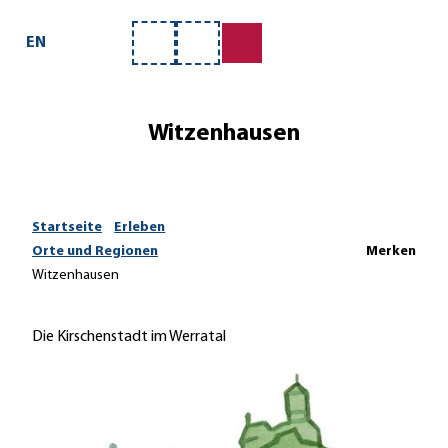
Z
u
EN
Merkzettel
Suche
m
I
n
Witzenhausen
h
a
l
t
Startseite
Erleben
Orte und Regionen
Merken
Witzenhausen
Die Kirschenstadt im Werratal