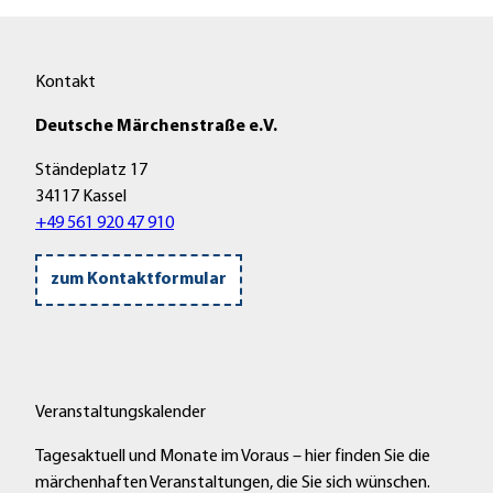
i
h
m
a
Z
f
Kontakt
a
t
Deutsche Märchenstraße e.V.
u
u
b
n
Ständeplatz 17
e
d
34117 Kassel
r
G
+49 561 920 47 910
w
e
a
n
zum Kontaktformular
l
ü
d
s
m
s
i
e
t
"
Veranstaltungskalender
P
'
i
ö
Tagesaktuell und Monate im Voraus – hier finden Sie die
c
f
märchenhaften Veranstaltungen, die Sie sich wünschen.