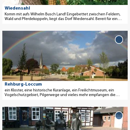
s
e
Wiedensahl
i
Komm mit aufs Wilhelm Busch Land! Eingebettet zwischen Feldern,
Wald und Pferdekoppeln, liegt das Dorf Wiedensahl. Bereit für eine
t
Entdeckungsreise auf den Spuren von Max und Moritz?
e
D
'
e
W
'Reh
Locc
t
i
zur
a
e
Merk
i
d
hinz
l
e
s
n
e
s
Rehburg-Loccum
i
ein Kloster, eine historische Kuranlage, ein Freilichtmuseum, ein
a
Vogelschutzgebiet, Pilgerwege und vieles mehr empfangen die
t
h
Besucher mit offenen Armen.
e
l
D
'
'
e
R
'Nie
ö
(Wese
t
e
f
zur