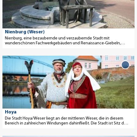
a
h
f
Merk
i
b
n
hinz
l
u
e
s
r
n
e
g
Nienburg (Weser)
i
Nienburg, eine bezaubernde und verzaubernde Stadt mit
-
wunderschönen Fachwerkgebäuden und Renaissance-Giebeln,
t
L
blickt auf eine 1000-jährige Geschichte zurück.
e
o
D
'
c
e
N
'Hoya
c
Merk
t
i
u
hinz
a
e
m
i
n
'
l
b
ö
s
u
f
e
r
f
Hoya
i
Die Stadt Hoya/Weser liegt an der mittleren Weser, die in diesem
g
n
Bereich in zahlreichen Windungen dahinfließt. Die Stadt ist Sitz der
t
(
e
Samtgemeinde Grafschaft Hoya.
e
W
n