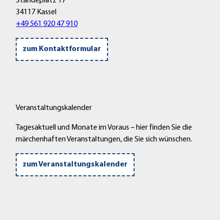
Ständeplatz 17
A
34117 Kassel
l
+49 561 920 47 910
l
e
zum Kontaktformular
r
)
'
ö
f
Veranstaltungskalender
f
n
Tagesaktuell und Monate im Voraus – hier finden Sie die
e
märchenhaften Veranstaltungen, die Sie sich wünschen.
n
zum Veranstaltungskalender