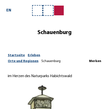
Z
u
EN
Merkzettel
Suche
m
I
n
Schauenburg
h
a
l
t
Startseite
Erleben
Orte und Regionen
Schauenburg
Merken
im Herzen des Naturparks Habichtswald