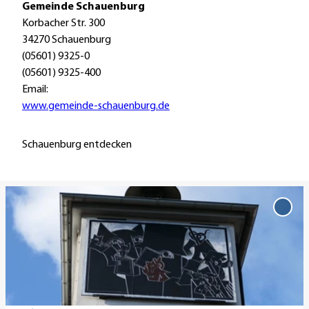
o
r
r
Gemeinde Schauenburg
B
r
Korbacher Str. 300
a
a
34270 Schauenburg
h
d
(05601) 9325-0
n
(05601) 9325-400
Email:
www.gemeinde-schauenburg.de
Schauenburg entdecken
D
e
'Hör‘
Scha
t
Hoof'
a
Merk
i
hinz
l
s