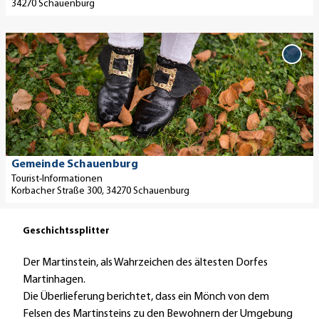
e
i
w
34270 Schauenburg
'
k
a
M
e
c
D
o
:
h
e
'Gem
u
B
e
Scha
t
n
e
zur M
'
a
hinz
t
r
ö
i
a
g
f
l
i
-
f
s
n
u
n
e
Gemeinde Schauenburg
b
n
e
i
Tourist-Informationen
i
d
n
Korbacher Straße 300, 34270 Schauenburg
t
k
W
e
e
a
'
Geschichtssplitter
-
l
G
S
d
Der Martinstein, als Wahrzeichen des ältesten Dorfes
e
t
s
Martinhagen.
m
r
e
Die Überlieferung berichtet, dass ein Mönch von dem
e
e
e
Felsen des Martinsteins zu den Bewohnern der Umgebung
i