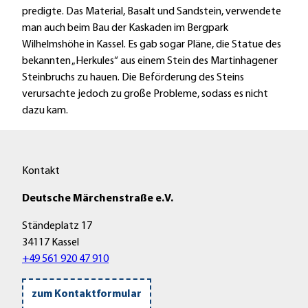
c
t
predigte. Das Material, Basalt und Sandstein, verwendete
n
k
o
man auch beim Bau der Kaskaden im Bergpark
d
e
u
Wilhelmshöhe in Kassel. Es gab sogar Pläne, die Statue des
e
"
r
bekannten „Herkules“ aus einem Stein des Martinhagener
S
U
i
Steinbruchs zu hauen. Die Beförderung des Steins
c
m
m
verursachte jedoch zu große Probleme, sodass es nicht
h
d
H
dazu kam.
a
a
a
u
s
b
e
H
i
n
Kontakt
a
c
b
b
h
u
Deutsche Märchenstraße e.V.
i
t
r
c
s
Ständeplatz 17
g
h
w
34117 Kassel
'
t
a
+49 561 920 47 910
ö
s
l
f
p
d
f
zum Kontaktformular
i
'