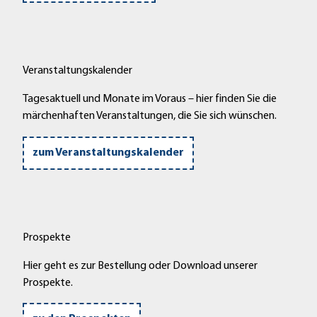
n
e
ö
e
l
f
n
"
f
'
n
Veranstaltungskalender
ö
e
f
n
Tagesaktuell und Monate im Voraus – hier finden Sie die
f
märchenhaften Veranstaltungen, die Sie sich wünschen.
n
e
zum Veranstaltungskalender
n
Prospekte
Hier geht es zur Bestellung oder Download unserer
Prospekte.