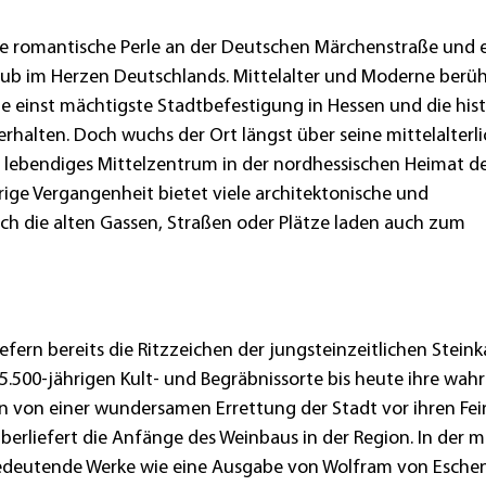
ine romantische Perle an der Deutschen Märchenstraße und 
rlaub im Herzen Deutschlands. Mittelalter und Moderne berü
ie einst mächtigste Stadtbefestigung in Hessen und die his
erhalten. Doch wuchs der Ort längst über seine mittelalterl
n lebendiges Mittelzentrum in der nordhessischen Heimat d
rige Vergangenheit bietet viele architektonische und
ch die alten Gassen, Straßen oder Plätze laden auch zum
efern bereits die Ritzzeichen der jungsteinzeitlichen Stei
5.500-jährigen Kult- und Begräbnissorte bis heute ihre wah
n von einer wundersamen Errettung der Stadt vor ihren Fe
erliefert die Anfänge des Weinbaus in der Region. In der mi
 bedeutende Werke wie eine Ausgabe von Wolfram von Eschen