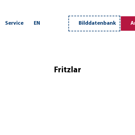
n
Service
EN
Bilddatenbank
A
Merkzettel
Suche
Fritzlar