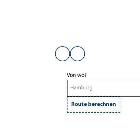
Von wo?
Route berechnen
ad