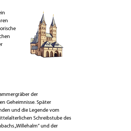
ein
hren
torische
ichen
er
nkammergräber der
ren Geheimnisse. Später
inden und die Legende vom
ttelalterlichen Schreibstube des
bachs „Willehalm“ und der