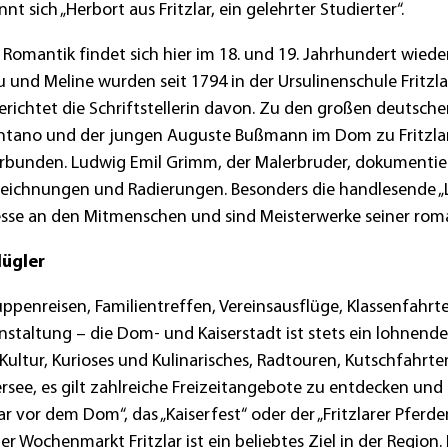
nt sich „Herbort aus Fritzlar, ein gelehrter Studierter“.
Romantik findet sich hier im 18. und 19. Jahrhundert wiede
 und Meline wurden seit 1794 in der Ursulinenschule Fritzla
erichtet die Schriftstellerin davon. Zu den großen deutsc
entano und der jungen Auguste Bußmann im Dom zu Fritzlar.
rbunden. Ludwig Emil Grimm, der Malerbruder, dokumentie
, Zeichnungen und Radierungen. Besonders die handlesende 
esse an den Mitmenschen und sind Meisterwerke seiner ro
lügler
ppenreisen, Familientreffen, Vereinsausflüge, Klassenfahrte
altung – die Dom- und Kaiserstadt ist stets ein lohnende
Kultur, Kurioses und Kulinarisches, Radtouren, Kutschfahr
rsee, es gilt zahlreiche Freizeitangebote zu entdecken und
ar vor dem Dom“, das „Kaiserfest“ oder der „Fritzlarer Pferd
ochenmarkt Fritzlar ist ein beliebtes Ziel in der Region. F