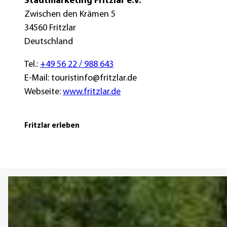
Stadtmarketing Fritzlar e.V.
A
o
F
Zwischen den Krämen 5
u
d
a
34560 Fritzlar
t
e
h
Deutschland
o
r
r
B
r
Tel.:
+49 56 22 / 988 643
a
a
E-Mail: touristinfo@fritzlar.de
h
d
Webseite:
www.fritzlar.de
n
Fritzlar erleben
D
e
t
a