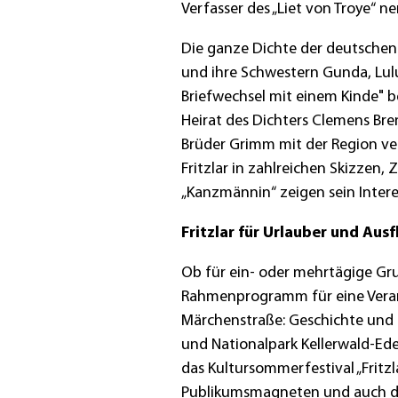
Verfasser des „Liet von Troye“ nen
Die ganze Dichte der deutschen 
und ihre Schwestern Gunda, Lulu
Briefwechsel mit einem Kinde" b
Heirat des Dichters Clemens Br
Brüder Grimm mit der Region ve
Fritzlar in zahlreichen Skizzen
„Kanzmännin“ zeigen sein Inter
Fritzlar für Urlauber und Ausf
Ob für ein- oder mehrtägige Gru
Rahmenprogramm für eine Veranst
Märchenstraße: Geschichte und 
und Nationalpark Kellerwald-Ede
das Kultursommerfestival „Fritzl
Publikumsmagneten und auch der W