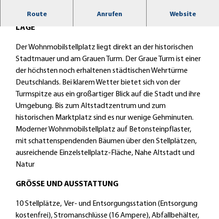
i
Direkt an der historischen Stadtmauer gelegen.
Route
Anrufen
Website
t
LAGE
z
l
Der Wohnmobilstellplatz liegt direkt an der historischen
a
Stadtmauer und am Grauen Turm. Der Graue Turm ist einer
r
der höchsten noch erhaltenen städtischen Wehrtürme
-
Deutschlands. Bei klarem Wetter bietet sich von der
w
Turmspitze aus ein großartiger Blick auf die Stadt und ihre
o
Umgebung. Bis zum Altstadtzentrum und zum
h
historischen Marktplatz sind es nur wenige Gehminuten.
n
Moderner Wohnmobilstellplatz auf Betonsteinpflaster,
m
mit schattenspendenden Bäumen über den Stellplätzen,
o
ausreichende Einzelstellplatz-Fläche, Nahe Altstadt und
b
Natur
i
GRÖSSE UND AUSSTATTUNG
l
s
10 Stellplätze, Ver- und Entsorgungsstation (Entsorgung
t
kostenfrei), Stromanschlüsse (16 Ampere), Abfallbehälter,