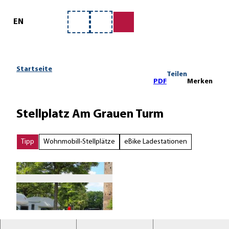
ervice
Z
u
EN
Merkzettel
Suche
m
I
n
h
Startseite
Teilen
a
PDF
Merken
l
t
Stellplatz Am Grauen Turm
Tipp
Wohnmobill-Stellplätze
eBike Ladestationen
f
r