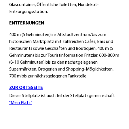
e
Glascontainer, Öffentliche Toiletten, Hundekot-
l
Entsorgungsstation.
l
p
ENTFERNUNGEN
l
400 m (5 Gehminuten) ins Altstadtzentrum/bis zum
a
historischen Marktplatz mit zahlreichen Cafés, Bars und
t
Restaurants sowie Geschäften und Boutiquen, 400 m (5
z
Gehminuten) bis zur Touristinformation Fritzlar, 600-800 m
-
(8-10 Gehminuten) bis zu den nächstgelegenen
a
Supermärkten, Drogerien und Shopping-Möglichkeiten,
m
700 m bis zur nächstgelegenen Tankstelle
g
r
ZUR ORTSSEITE
a
Dieser Stellplatz ist auch Teil der Stellplatzgemeinschaft
u
"Mein Platz"
e
n
t
u