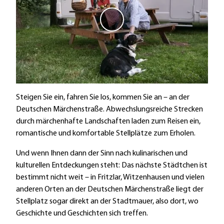
V
i
d
e
o
a
b
Steigen Sie ein, fahren Sie los, kommen Sie an – an der
s
Deutschen Märchenstraße. Abwechslungsreiche Strecken
p
durch märchenhafte Landschaften laden zum Reisen ein,
i
romantische und komfortable Stellplätze zum Erholen.
e
Und wenn Ihnen dann der Sinn nach kulinarischen und
l
kulturellen Entdeckungen steht: Das nächste Städtchen ist
e
bestimmt nicht weit – in Fritzlar, Witzenhausen und vielen
n
anderen Orten an der Deutschen Märchenstraße liegt der
Stellplatz sogar direkt an der Stadtmauer, also dort, wo
Geschichte und Geschichten sich treffen.