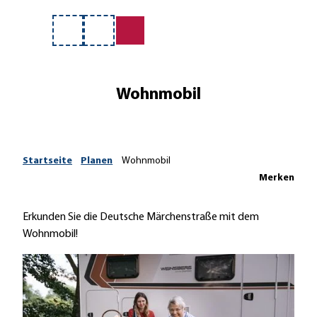
Z
enirs & Märchenladen
u
Merkzettel
Suche
m
I
n
Wohnmobil
h
a
l
t
Startseite
Planen
Wohnmobil
Merken
Erkunden Sie die Deutsche Märchenstraße mit dem
Wohnmobil!