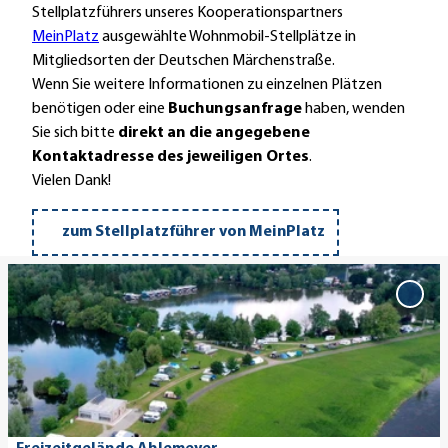
n
Stellplatzführers unseres Kooperationspartners
n
a
MeinPlatz
ausgewählte Wohnmobil-Stellplätze in
i
Mitgliedsorten der Deutschen Märchenstraße.
s
Wenn Sie weitere Informationen zu einzelnen Plätzen
s
benötigen oder eine
Buchungsanfrage
haben, wenden
a
Sie sich bitte
direkt an die angegebene
n
Kontaktadresse des jeweiligen Ortes
.
c
Vielen Dank!
e
u
zum Stellplatzführer von MeinPlatz
n
d
D
h
e
'Frei
a
Ahle
t
Merk
n
a
hinz
s
i
e
l
a
s
t
e
© Freizeitgelände Ahlemeyer GmbH