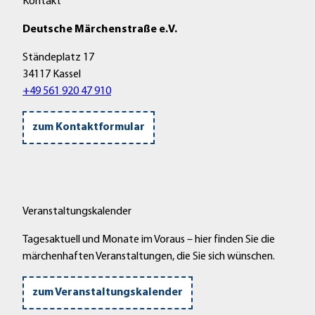
Kontakt
f
n
m
o
n
B
Deutsche Märchenstraße e.V.
h
e
a
n
n
Ständeplatz 17
u
m
34117 Kassel
e
o
+49 561 920 47 910
r
b
n
i
zum Kontaktformular
h
l
o
s
f
t
'
e
ö
l
f
Veranstaltungskalender
l
f
p
Tagesaktuell und Monate im Voraus – hier finden Sie die
n
l
märchenhaften Veranstaltungen, die Sie sich wünschen.
e
a
n
t
zum Veranstaltungskalender
z