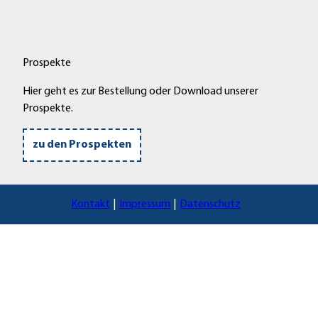
H
o
m
b
Prospekte
e
r
Hier geht es zur Bestellung oder Download unserer
g
Prospekte.
(
E
zu den Prospekten
f
z
e
Kontakt
Impressum
Datenschutz
)
'
ö
f
f
n
e