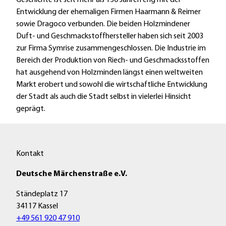
Geschichte ist seit mehr als 130 Jahren eng mit der
r
f
Entwicklung der ehemaligen Firmen Haarmann & Reimer
k
f
sowie Dragoco verbunden. Die beiden Holzmindener
e
n
Duft- und Geschmackstoffhersteller haben sich seit 2003
t
e
zur Firma Symrise zusammengeschlossen. Die Industrie im
i
n
Bereich der Produktion von Riech- und Geschmacksstoffen
n
hat ausgehend von Holzminden längst einen weltweiten
g
Markt erobert und sowohl die wirtschaftliche Entwicklung
H
der Stadt als auch die Stadt selbst in vielerlei Hinsicht
o
geprägt.
l
z
m
i
Kontakt
n
Deutsche Märchenstraße e.V.
d
e
Ständeplatz 17
n
34117 Kassel
'
+49 561 920 47 910
ö