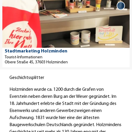
D
'
i
e
S
d
'Sta
Holz
t
e
e
Merk
a
v
n
hinz
i
e
t
l
r
e
s
i
n
e
n
h
Stadtmarketing Holzminden
i
s
Tourist-Informationen
a
Obere Straße 45, 37603 Holzminden
t
c
u
e
h
s
Geschichtssplitter
'
e
'
S
s
ö
Holzminden wurde ca. 1200 durch die Grafen von
t
H
f
Everstein neben deren Burg an der Weser gegründet. Im
a
a
f
18. Jahrhundert erlebte die Stadt mit der Gründung des
d
u
n
Eisenwerks und anderen Gewerbezweigen einen
t
s
e
Aufschwung. 1831 wurde hier eine der ältesten
m
'
n
Baugewerkschulen Deutschlands gegründet. Holzmindens
a
ö