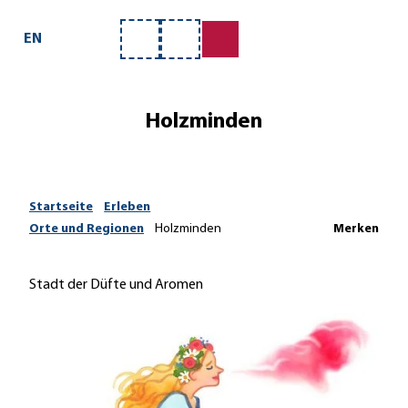
Z
u
EN
Merkzettel
Suche
m
I
n
Holzminden
h
a
l
t
Startseite
Erleben
Orte und Regionen
Holzminden
Merken
Stadt der Düfte und Aromen