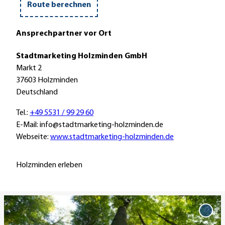
m
s
m
Route berechnen
A
o
F
u
d
a
Ansprechpartner vor Ort
t
e
h
o
r
r
Stadtmarketing Holzminden GmbH
B
r
Markt 2
a
a
37603 Holzminden
h
d
Deutschland
n
Tel.:
+49 5531 / 99 29 60
E-Mail: info@stadtmarketing-holzminden.de
Webseite:
www.stadtmarketing-holzminden.de
Holzminden erleben
D
e
'Nat
Soll