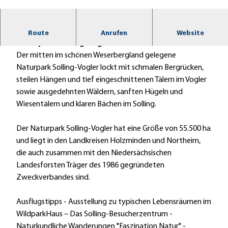
© Paavo Blafield
Mitten im schönen Weserbergland gelegene
Route
Anrufen
Website
Naturpark Solling-Vogler lockt mit Vielfalt
Der mitten im schönen Weserbergland gelegene
Naturpark Solling-Vogler lockt mit schmalen Bergrücken,
steilen Hängen und tief eingeschnittenen Tälern im Vogler
sowie ausgedehnten Wäldern, sanften Hügeln und
Wiesentälern und klaren Bächen im Solling.
Der Naturpark Solling-Vogler hat eine Größe von 55.500 ha
und liegt in den Landkreisen Holzminden und Northeim,
die auch zusammen mit den Niedersächsischen
Landesforsten Träger des 1986 gegründeten
Zweckverbandes sind.
Ausflugstipps - Ausstellung zu typischen Lebensräumen im
WildparkHaus – Das Solling-Besucherzentrum -
Naturkundliche Wanderungen "Faszination Natur" -