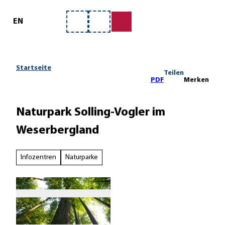
ervice
Z
u
EN
Merkzettel
Suche
m
I
n
h
Startseite
Teilen
a
PDF
Merken
l
t
Naturpark Solling-Vogler im
Weserbergland
Infozentren
Naturparke