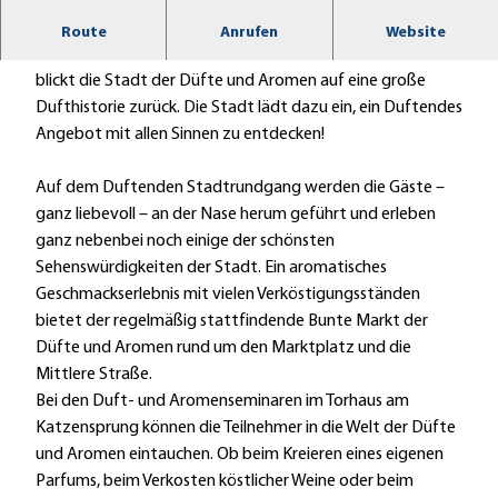
a
Die Welt der Düfte und Aromen in Holzminden
Route
Anrufen
Website
d
Als Zentrum der Duft- und Geschmacksstoffindustrie
t
blickt die Stadt der Düfte und Aromen auf eine große
m
Dufthistorie zurück. Die Stadt lädt dazu ein, ein Duftendes
a
Angebot mit allen Sinnen zu entdecken!
r
k
Auf dem Duftenden Stadtrundgang werden die Gäste –
e
ganz liebevoll – an der Nase herum geführt und erleben
t
ganz nebenbei noch einige der schönsten
i
Sehenswürdigkeiten der Stadt. Ein aromatisches
n
Geschmackserlebnis mit vielen Verköstigungsständen
g
bietet der regelmäßig stattfindende Bunte Markt der
H
Düfte und Aromen rund um den Marktplatz und die
o
Mittlere Straße.
l
Bei den Duft- und Aromenseminaren im Torhaus am
z
Katzensprung können die Teilnehmer in die Welt der Düfte
m
und Aromen eintauchen. Ob beim Kreieren eines eigenen
i
Parfums, beim Verkosten köstlicher Weine oder beim