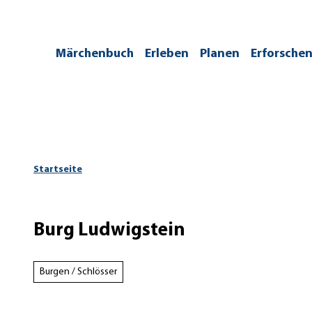
Z
u
m
/kontakt
Märchenbuch
Erleben
Planen
Erforsche
I
n
h
a
l
t
Startseite
Burg Ludwigstein
Burgen / Schlösser