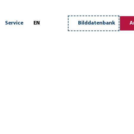
n
Service
EN
Bilddatenbank
A
Merkzettel
Suche