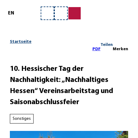
ervice
Z
u
EN
Merkzettel
Suche
m
I
n
h
Startseite
Teilen
a
PDF
Merken
l
t
10. Hessischer Tag der
Nachhaltigkeit: „Nachhaltiges
Hessen“ Vereinsarbeitstag und
Saisonabschlussfeier
Sonstiges