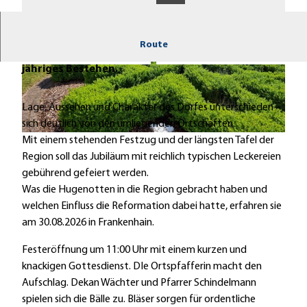
Route
Das Hugenottendorf Frankenhain feiert sein 325-
jähriges Bestehen.
© Ortsbeirat Frankenhain, OV Robert Bambey
© Ortsbeirat Frankenhain, OV Robert Bambey
Lage, Aussehen und Charakter des Dorfes unterschieden
sich deutlich von den umliegenden Ortschaften.
© Heidrun Englisch |
CC-BY-SA
Mit einem stehenden Festzug und der längsten Tafel der
Region soll das Jubiläum mit reichlich typischen Leckereien
gebührend gefeiert werden.
Was die Hugenotten in die Region gebracht haben und
welchen Einfluss die Reformation dabei hatte, erfahren sie
am 30.08.2026 in Frankenhain.
Festeröffnung um 11:00 Uhr mit einem kurzen und
knackigen Gottesdienst. DIe Ortspfafferin macht den
Aufschlag. Dekan Wächter und Pfarrer Schindelmann
spielen sich die Bälle zu. Bläser sorgen für ordentliche