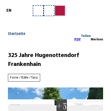
ervice
Z
u
EN
Merkzettel
Suche
m
I
n
h
Startseite
Teilen
a
PDF
Merken
l
t
325 Jahre Hugenottendorf
Frankenhain
Feste / Bälle / Tanz