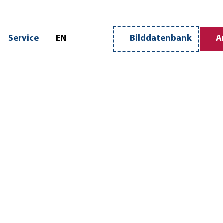
n
Service
EN
Bilddatenbank
A
Merkzettel
Suche