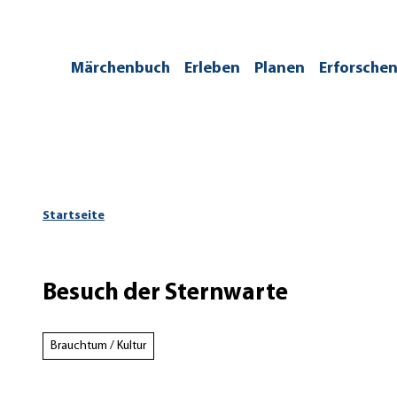
Z
u
m
/kontakt
Märchenbuch
Erleben
Planen
Erforsche
I
n
h
a
l
t
Startseite
Besuch der Sternwarte
Brauchtum / Kultur