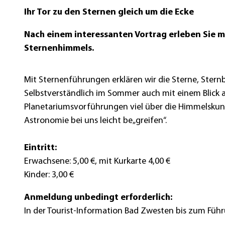
Ihr Tor zu den Sternen gleich um die Ecke
r
t
Nach einem interessanten Vortrag erleben Sie m
e
Sternenhimmels.
0
0
Mit Sternenführungen erklären wir die Sterne, Stern
4
Selbstverständlich im Sommer auch mit einem Blick a
3
Planetariumsvorführungen viel über die Himmelskunde
Astronomie bei uns leicht be„greifen“.
Eintritt:
Erwachsene: 5,00 €, mit Kurkarte 4,00 €
Kinder: 3,00 €
Anmeldung unbedingt erforderlich:
In der Tourist-Information Bad Zwesten bis zum Führu