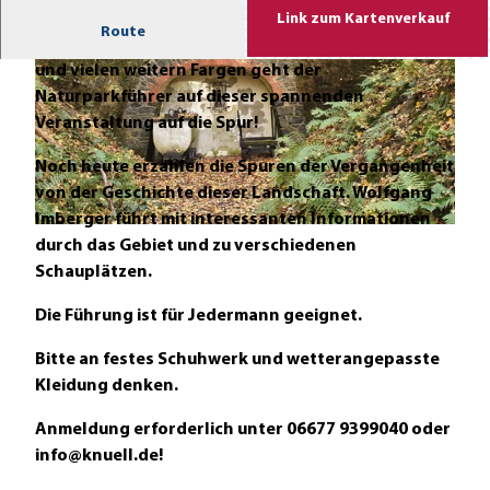
Link zum Kartenverkauf
Route
Wie ist der Silbersee eigentlich entstanden? Diesen
und vielen weitern Fargen geht der
Naturparkführer auf dieser spannenden
Veranstaltung auf die Spur!
Noch heute erzählen die Spuren der Vergangenheit
© Katrin Anders
von der Geschichte dieser Landschaft. Wolfgang
Imberger führt mit interessanten Informationen
© Katrin Anders |
CC-BY-SA
durch das Gebiet und zu verschiedenen
Schauplätzen.
Die Führung ist für Jedermann geeignet.
Bitte an festes Schuhwerk und wetterangepasste
Kleidung denken.
Anmeldung erforderlich unter 06677 9399040 oder
info@knuell.de!