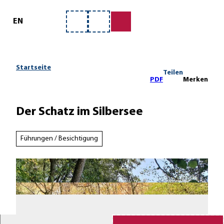
ervice
Z
u
EN
Merkzettel
Suche
m
I
n
h
Startseite
Teilen
a
PDF
Merken
l
t
Der Schatz im Silbersee
Führungen / Besichtigung