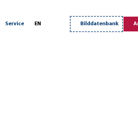
n
Service
EN
Bilddatenbank
A
Merkzettel
Suche