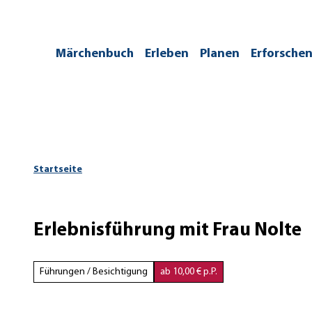
Z
u
m
/kontakt
Märchenbuch
Erleben
Planen
Erforsche
I
n
h
a
l
t
Startseite
Erlebnisführung mit Frau Nolte
Führungen / Besichtigung
ab 10,00 € p.P.