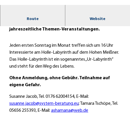
© Holle Labyrinth am Hohen Meißner |
CC-BY-NC-ND
Route
Website
Das Labyrinth als Einweihungsweg und
jahreszeitliche Themen-Veranstaltungen.
Jeden ersten Sonntag im Monat treffen sich um 16 Uhr
Interessierte am Holle-Labyrinth auf dem Hohen Meißner.
Das Holle-Labyrinth ist ein sogenanntes „Ur-Labyrinth“
und steht für den Weg des Lebens.
Ohne Anmeldung, ohne Gebühr. Teilnahme auf
eigene Gefahr.
Susanne Jacob, Tel. 0176 62004154, E-Mail:
susanne.jacob@system-beratung.eu
; Tamara Tschöpe, Tel.
05656 255393, E-Mail:
ashamana@web.de