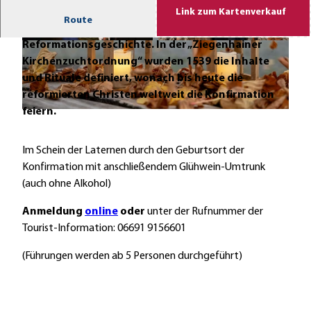
Link zum Kartenverkauf
Route
Wandeln Sie mit uns auf den Spuren der bewegten
Reformationsgeschichte. In der „Ziegenhainer
© Tourismusservice Rotkäppchenland, Holger
© Rotkäppchenland, Patrick Pfaff |
CC-BY-SA
Klementz |
CC-BY-SA
Kirchenzuchtordnung“ wurden 1539 die Inhalte
und Rituale definiert, wonach bis heute die
reformierten Christen weltweit die Konfirmation
feiern.
© Rotkäppchenland, Patrick Pfaff |
CC-BY-SA
Im Schein der Laternen durch den Geburtsort der
Konfirmation mit anschließendem Glühwein-Umtrunk
(auch ohne Alkohol)
Anmeldung
online
oder
unter der Rufnummer der
Tourist-Information: 06691 9156601
(Führungen werden ab 5 Personen durchgeführt)