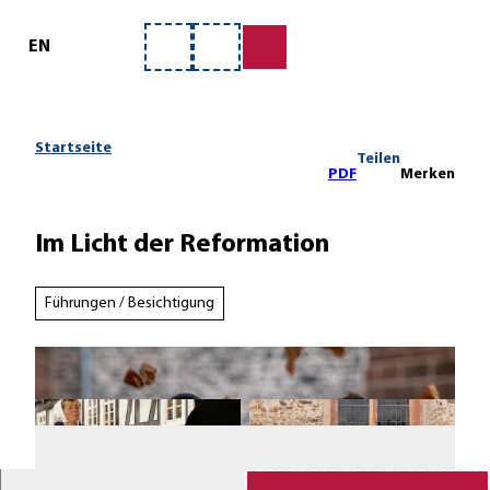
ervice
Z
u
EN
Merkzettel
Suche
m
I
n
h
Startseite
Teilen
a
PDF
Merken
l
t
Im Licht der Reformation
Führungen / Besichtigung