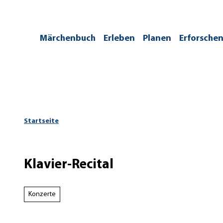
Z
u
m
/kontakt
Märchenbuch
Erleben
Planen
Erforsche
I
n
h
a
l
t
Startseite
Klavier-Recital
Konzerte