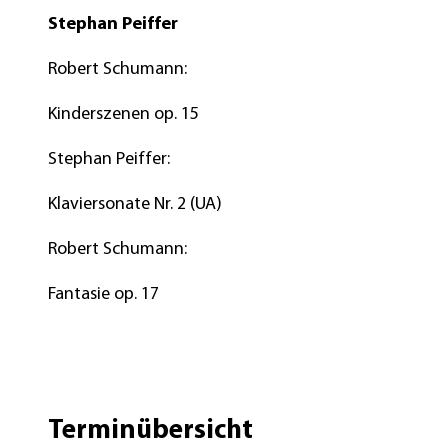
Stephan Peiffer
k
o
Robert Schumann:
n
z
Kinderszenen op. 15
e
Stephan Peiffer:
r
t
Klaviersonate Nr. 2 (UA)
B
i
Robert Schumann:
l
Fantasie op. 17
d
Terminübersicht