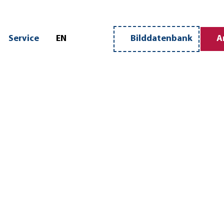
n
Service
EN
Bilddatenbank
A
Merkzettel
Suche