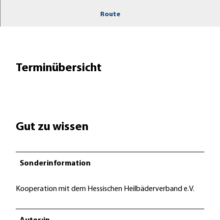
w
Route
Weitere Informationen folgen
e
n
b
a
Terminübersicht
d
2
Gut zu wissen
Sonderinformation
Kooperation mit dem Hessischen Heilbäderverband e.V.