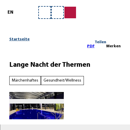
ervice
Z
u
EN
Merkzettel
Suche
m
I
n
h
Startseite
Teilen
a
PDF
Merken
l
t
Lange Nacht der Thermen
Märchenhaftes
Gesundheit/Wellness
L
ö