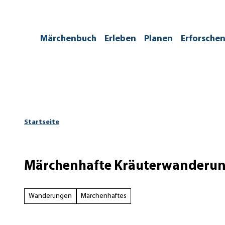
Z
u
m
/kontakt
Märchenbuch
Erleben
Planen
Erforsche
I
n
h
a
l
t
Startseite
Märchenhafte Kräuterwanderu
Wanderungen
Märchenhaftes