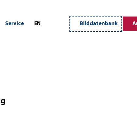
n
Service
EN
Bilddatenbank
A
Merkzettel
Suche
ng