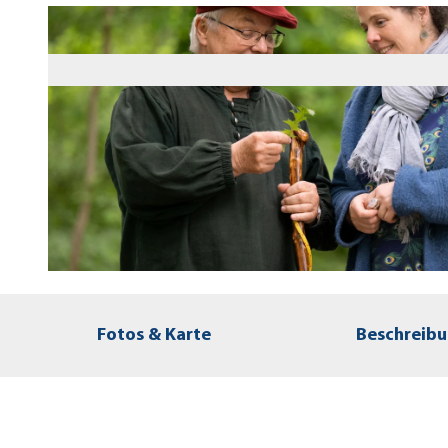
© Stadt Hofgeismar, Paavo Blafield |
CC-BY-SA
Fotos & Karte
Beschreib