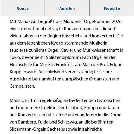
8. Orgelsommer 2026 – Mana Usui (Kassel), Orgel
Route
Anrufen
Website
Mit Mana Usui begrüßt der Mündener Orgelsommer 2026
eine international gefragte Konzertorganistin, die seit
vielen Jahren in der Region Kassel lebt und konzertiert. Die
aus dem japanischen Kyoto stammende Musikerin
studierte zunächst Orgel, Klavier und Musikwissenschaft in
Tokio, bevor sie ihr Solistendiplom im Fach Orgel an der
Hochschule für Musik in Frankfurt am Main bei Prof. Edgar
Krapp erwarb. Anschließend vervollständigte sie ihre
Ausbildung bei namhaften europäischen Organisten und
Cembalisten.
Mana Usui tritt regelmäßig an bedeutenden historischen
und modernen Orgeln in Deutschland, Europa und Japan
auf. Konzertreisen führten sie unter anderem in die Dome
von Bamberg, Fulda und Schleswig, an die berühmten
Silbermann-Orgeln Sachsens sowie in zahlreiche