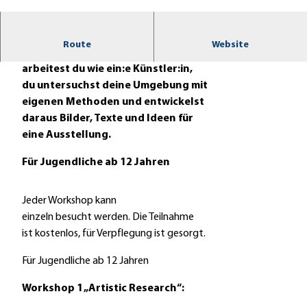
© Stadtarchiv Kassel, Carl Ebert |
CC-BY-SA
Route
Website
In den drei SPURENSUCHE Workshops
arbeitest du wie ein:e Künstler:in,
du untersuchst deine Umgebung mit
eigenen Methoden und entwickelst
daraus Bilder, Texte und Ideen für
eine Ausstellung.
Für Jugendliche ab 12 Jahren
Jeder Workshop kann
einzeln besucht werden. Die Teilnahme
ist kostenlos, für Verpflegung ist gesorgt.
Für Jugendliche ab 12 Jahren
Workshop 1 „Artistic Research“: