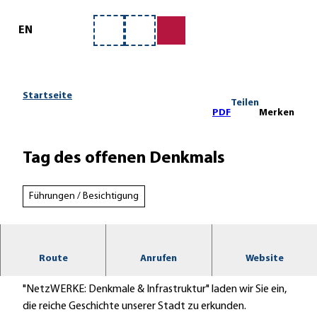
ervice
Z
u
EN
Merkzettel
Suche
m
I
n
h
Startseite
Teilen
a
PDF
Merken
l
t
Tag des offenen Denkmals
Führungen / Besichtigung
Seien Sie herzlich willkommen zum Tag des offenen
Route
Anrufen
Website
Denkmals® in Hann. Münden! Unter dem Motto
"NetzWERKE: Denkmale & Infrastruktur" laden wir Sie ein,
die reiche Geschichte unserer Stadt zu erkunden.