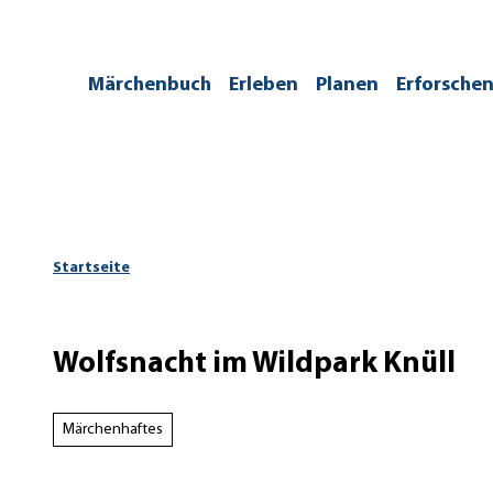
Z
u
m
/kontakt
Märchenbuch
Erleben
Planen
Erforsche
I
n
h
a
l
t
Startseite
Wolfsnacht im Wildpark Knüll
Märchenhaftes