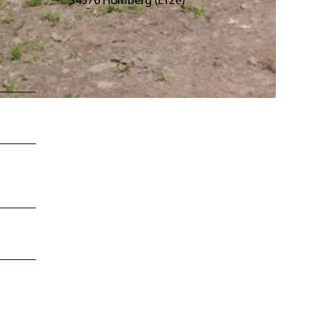
34576
Homberg (Efze)