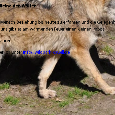
lleine den Wölfen.
f-Mensch-Beziehung bis heute zu erfahren und die Gelegenh
 uns gibt es am wärmenden Feuer einen kleinen Imbiss.
Jahren
erlich unter
info@wildpark-knuell.de