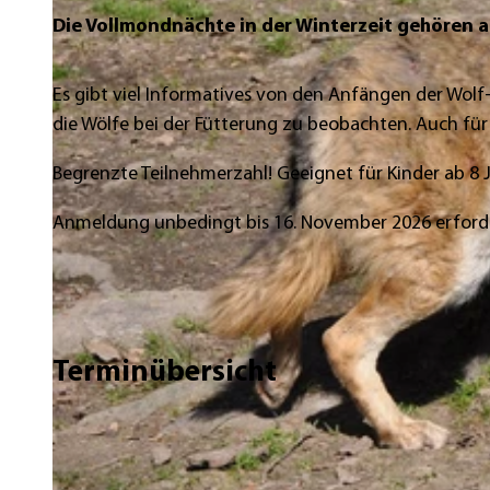
Die Vollmondnächte in der Winterzeit gehören a
Es gibt viel Informatives von den Anfängen der Wol
die Wölfe bei der Fütterung zu beobachten. Auch für
Begrenzte Teilnehmerzahl! Geeignet für Kinder ab 8 
Anmeldung unbedingt bis 16. November 2026 erford
Terminübersicht