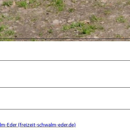
lm-Eder (freizeit-schwalm-eder.de)