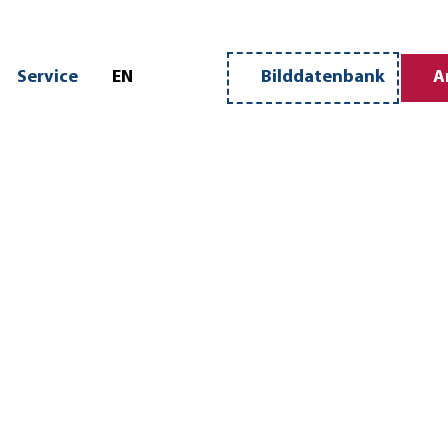
n
Service
EN
Bilddatenbank
A
Merkzettel
Suche