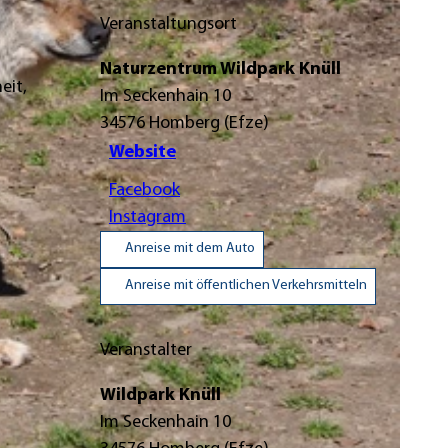
Veranstaltungsort
Naturzentrum Wildpark Knüll
eit,
Im Seckenhain 10
34576
Homberg (Efze)
Website
Facebook
Instagram
Anreise mit dem Auto
Anreise mit öffentlichen Verkehrsmitteln
Veranstalter
Wildpark Knüll
Im Seckenhain 10