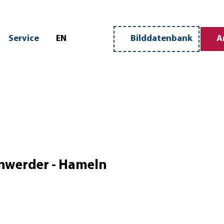
n
Service
EN
Bilddatenbank
A
Merkzettel
Suche
enwerder - Hameln