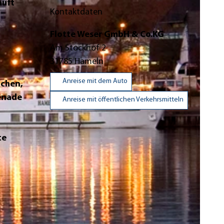
äuft
Kontaktdaten
Flotte Weser GmbH & Co.KG
r
Am Stockhof 2
31785
Hameln
Anreise mit dem Auto
uchen,
enade
Anreise mit öffentlichen Verkehrsmitteln
te