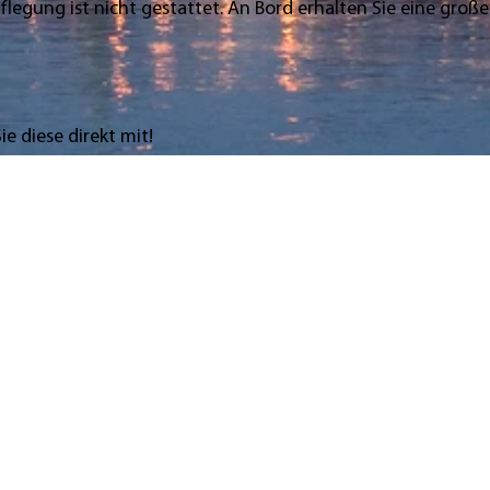
egung ist nicht gestattet. An Bord erhalten Sie eine große
e diese direkt mit!