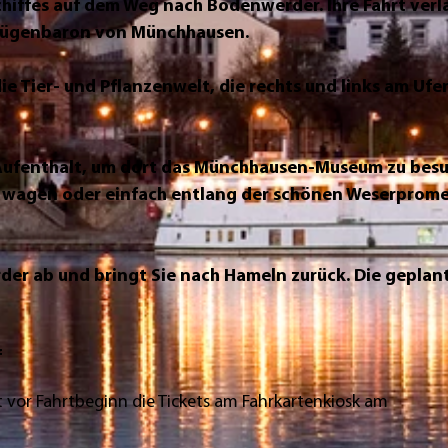
hiffes auf dem Weg nach Bodenwerder. Ihre Fahrt verl
s Lügenbaron von Münchhausen.
 Tier- und Pflanzenwelt, die rechts und links am Ufe
Aufenthalt, um dort das Münchhausen-Museum zu bes
u wagen oder einfach entlang der schönen Weserprom
rder ab und bringt Sie nach Hameln zurück. Die geplan
f
t vor Fahrtbeginn die Tickets am Fahrkartenkiosk am