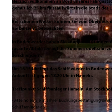
Herzlich willkommen an Bord unseres Fahrgastsc
gemütlich 25 km flussaufwärts in die Stadt de
Bei schönem Wetter können Sie vom Oberdeck die
vorbeizieht, beobachten.
In Bodenwerder haben Sie knapp drei Stunden 
rasante Abfahrten auf der Sommerrodelbahn z
zu schlendern.
Um 16.15 Uhr legt das Schiff wieder in Bodenwe
Ankunft ist gegen 18.20 Uhr in Hameln.
Treffpunkt:
Schiffsanleger Hameln, Am Stockho
-Bitte holen Sie mit Ihrer Buchungsbestätigung direk
Schiffsanleger ab.