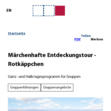
ervice
Z
u
EN
Merkzettel
Suche
m
I
n
h
Startseite
Teilen
a
PDF
Merken
l
t
Märchenhafte Entdeckungstour -
Rotkäppchen
Ganz- und Halbtagesprogramm für Gruppen
Gruppenführungen
Gruppenangebote