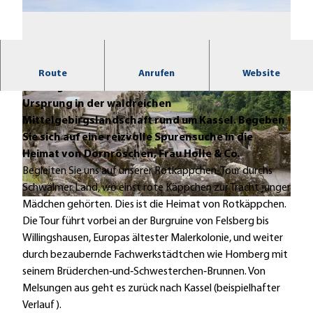
Viele der von den Brüdern Grimm
Route
Anrufen
Website
niedergeschriebenen Märchen haben ihren
Ursprung in der waldreichen
Mittelgebirgslandschaft rund um Kassel. Begeben
Sie sich auf eine reizvolle Spurensuche in die
Heimat von Dornröschen, Frau Holle & Co.
© GrimmHeimat NordHessen |
CC0
Begleiten Sie uns auf unserer Rotkäppchen‐Tour durchs
Schwälmer Land, wo einst rote Käppchen zur Tracht junger
© TAG Naturpark Habichtswald e.V., Michael Neumann |
CC-BY
Mädchen gehörten. Dies ist die Heimat von Rotkäppchen.
Die Tour führt vorbei an der Burgruine von Felsberg bis
Willingshausen, Europas ältester Malerkolonie, und weiter
durch bezaubernde Fachwerkstädtchen wie Homberg mit
seinem Brüderchen‐und‐Schwesterchen‐Brunnen. Von
Melsungen aus geht es zurück nach Kassel (beispielhafter
Verlauf).