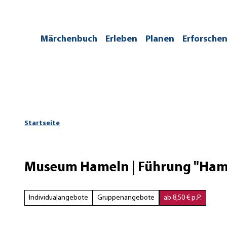
Z
u
m
/kontakt
Märchenbuch
Erleben
Planen
Erforsche
I
n
h
a
l
t
Startseite
Museum Hameln | Führung "Hame
Individualangebote
Gruppenangebote
ab 8,50 € p.P.