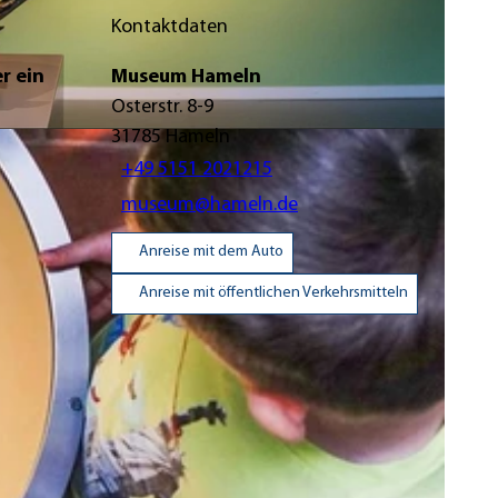
Kontaktdaten
r ein
Museum Hameln
Osterstr. 8-9
31785
Hameln
+49 5151 2021215
museum@hameln.de
Anreise mit dem Auto
Anreise mit öffentlichen Verkehrsmitteln