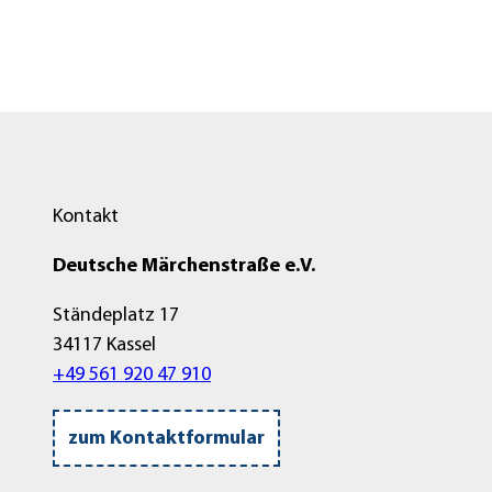
s
.
j
p
e
g
Kontakt
Deutsche Märchenstraße e.V.
Ständeplatz 17
34117 Kassel
+49 561 920 47 910
zum Kontaktformular