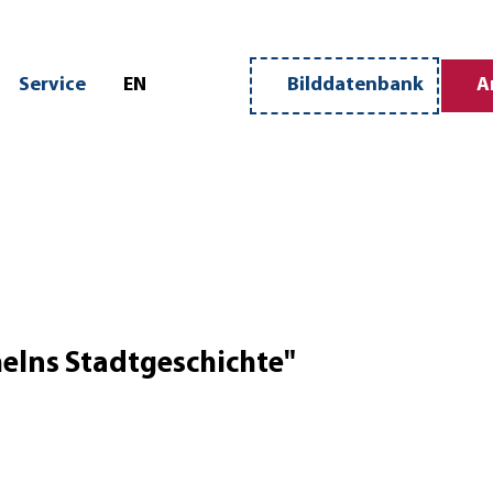
n
Service
EN
Bilddatenbank
A
Merkzettel
Suche
lns Stadtgeschichte"