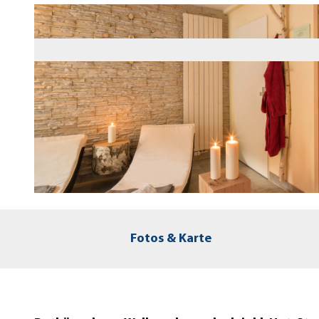
© (c) Florian Busch, "florian busch fb-hotels.de"
Fotos & Karte