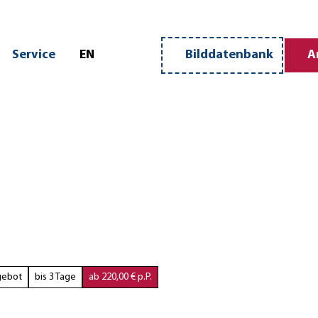
n
Service
EN
Bilddatenbank
A
Merkzettel
Suche
gebot
bis 3 Tage
ab 220,00 € p.P.