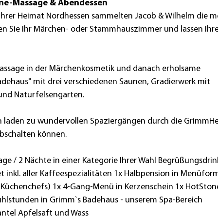
tone-Massage & Abendessen
in Ihrer Heimat Nordhessen sammelten Jacob & Wilhelm die m
en Sie Ihr Märchen- oder Stammhauszimmer und lassen Ihre
assage in der Märchenkosmetik und danach erholsame
dehaus" mit drei verschiedenen Saunen, Gradierwerk mit
und Naturfelsengarten.
ion laden zu wundervollen Spaziergängen durch die GrimmH
abschalten können.
ge / 2 Nächte in einer Kategorie Ihrer Wahl Begrüßungsdrin
et inkl. aller Kaffeespezialitäten 1x Halbpension in Menüfor
 Küchenchefs) 1x 4-Gang-Menü in Kerzenschein 1x HotSton
ühlstunden in Grimm`s Badehaus - unserem Spa-Bereich
antel Apfelsaft und Wass