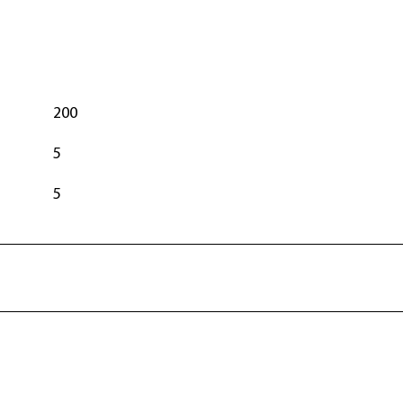
200
5
5