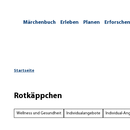
Z
u
m
/kontakt
Märchenbuch
Erleben
Planen
Erforsche
I
n
h
a
l
t
Startseite
Rotkäppchen
Wellness und Gesundheit
Individualangebote
Individual-An