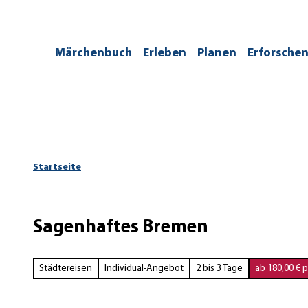
Z
u
m
/kontakt
Märchenbuch
Erleben
Planen
Erforsche
I
n
h
a
l
t
Startseite
Sagenhaftes Bremen
Städtereisen
Individual-Angebot
2 bis 3 Tage
ab 180,00 € p