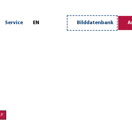
n
Service
EN
Bilddatenbank
A
Merkzettel
Suche
.P.