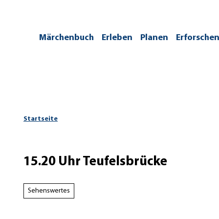
Z
u
m
/kontakt
Märchenbuch
Erleben
Planen
Erforsche
I
n
h
a
l
t
Startseite
15.20 Uhr Teufelsbrücke
Sehenswertes