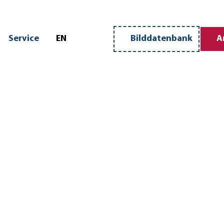
n
Service
EN
Bilddatenbank
A
Merkzettel
Suche