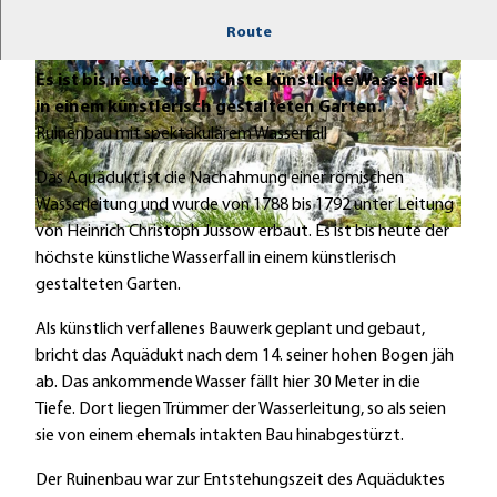
Das Aquädukt ist die Nachahmung einer römischen
Route
Wasserleitung und wurde von 1788 bis 1792 erbaut.
Es ist bis heute der höchste künstliche Wasserfall
in einem künstlerisch gestalteten Garten.
Ruinenbau mit spektakulärem Wasserfall
Das Aquädukt ist die Nachahmung einer römischen
© Stadt Kassel; Foto: Weber Fotografie Kassel
Wasserleitung und wurde von 1788 bis 1792 unter Leitung
von Heinrich Christoph Jussow erbaut. Es ist bis heute der
© Stadt Kassel; Foto: Weber Fotografie Kassel
höchste künstliche Wasserfall in einem künstlerisch
gestalteten Garten.
Als künstlich verfallenes Bauwerk geplant und gebaut,
bricht das Aquädukt nach dem 14. seiner hohen Bogen jäh
ab. Das ankommende Wasser fällt hier 30 Meter in die
Tiefe. Dort liegen Trümmer der Wasserleitung, so als seien
sie von einem ehemals intakten Bau hinabgestürzt.
Der Ruinenbau war zur Entstehungszeit des Aquäduktes