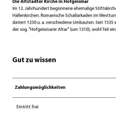
Die Altstädter Kirche in Hofgeismar
m
Im 12. Jahrhundert begonnene ehemalige Stiftskirch
a
Hallenkirchen. Romanische Schallarkaden im Westtur
r
datiert 1330 u. a. verschiedene Umbauten. Seit 1535 
.
der sog. "Hofgeismarer Altar" (um 1310), wohl Teil ein
j
p
g
Gut zu wissen
Zahlungsmöglichkeiten
Eintritt frei