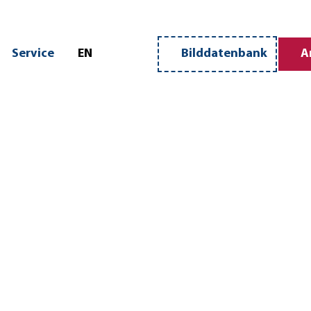
n
Service
EN
Bilddatenbank
A
Merkzettel
Suche