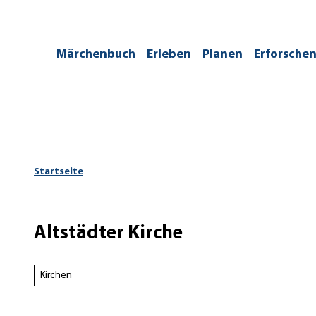
Z
u
m
/kontakt
Märchenbuch
Erleben
Planen
Erforsche
I
n
h
a
l
t
Startseite
Altstädter Kirche
Kirchen