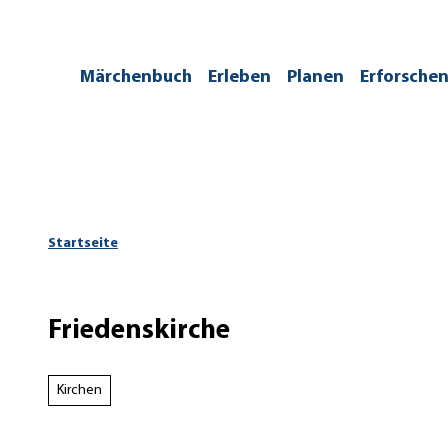
Z
u
m
/kontakt
Märchenbuch
Erleben
Planen
Erforsche
I
n
h
a
l
t
Startseite
Friedenskirche
Kirchen