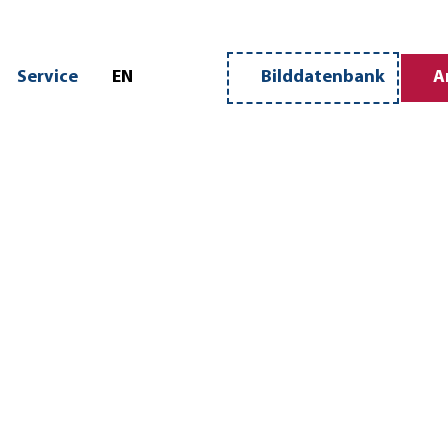
n
Service
EN
Bilddatenbank
A
Merkzettel
Suche