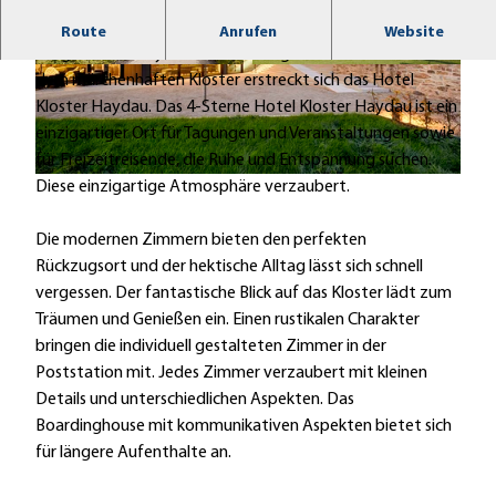
Willkommen an einem magischen Ort!
Route
Anrufen
Website
Umgeben von idyllischen Parkanlagen und direkt neben
© Guido Erbring
© Guido Erbring
dem märchenhaften Kloster erstreckt sich das Hotel
Kloster Haydau. Das 4-Sterne Hotel Kloster Haydau ist ein
einzigartiger Ort für Tagungen und Veranstaltungen sowie
für Freizeitreisende, die Ruhe und Entspannung suchen.
1
Diese einzigartige Atmosphäre verzaubert.
3
1
Die modernen Zimmern bieten den perfekten
0
Rückzugsort und der hektische Alltag lässt sich schnell
2
vergessen. Der fantastische Blick auf das Kloster lädt zum
3
Träumen und Genießen ein. Einen rustikalen Charakter
_
bringen die individuell gestalteten Zimmer in der
J
Poststation mit. Jedes Zimmer verzaubert mit kleinen
R
Details und unterschiedlichen Aspekten. Das
E
Boardinghouse mit kommunikativen Aspekten bietet sich
_
für längere Aufenthalte an.
H