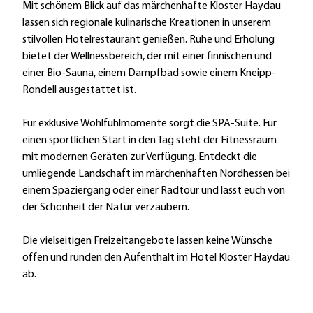
E
Mit schönem Blick auf das märchenhafte Kloster Haydau
S
lassen sich regionale kulinarische Kreationen in unserem
S
stilvollen Hotelrestaurant genießen. Ruhe und Erholung
_
bietet der Wellnessbereich, der mit einer finnischen und
A
einer Bio-Sauna, einem Dampfbad sowie einem Kneipp-
_
Rondell ausgestattet ist.
0
2
Für exklusive Wohlfühlmomente sorgt die SPA-Suite. Für
3
einen sportlichen Start in den Tag steht der Fitnessraum
8
mit modernen Geräten zur Verfügung. Entdeckt die
_
umliegende Landschaft im märchenhaften Nordhessen bei
E
einem Spaziergang oder einer Radtour und lasst euch von
N
der Schönheit der Natur verzaubern.
D
_
Die vielseitigen Freizeitangebote lassen keine Wünsche
V
offen und runden den Aufenthalt im Hotel Kloster Haydau
2
ab.
.
j