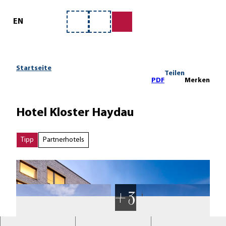
ervice
Z
u
EN
Merkzettel
Suche
m
I
n
h
Startseite
Teilen
a
PDF
Merken
l
t
Hotel Kloster Haydau
Tipp
Partnerhotels