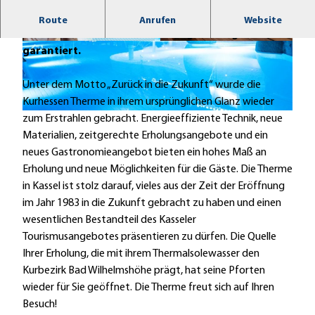
Inmitten des Kurbezirkes Bad Wilhelmshöhe liegt
Route
Anrufen
Website
die Kurhessen Therme. Erholung und Regeneration
© Kurhessen Therme | Klinikdienst Werner Wic
© Kurhessen Therme | Klinikdienst Werner Wic
garantiert.
ker GmbH & Co. KG |
CC0
ker GmbH & Co. KG |
CC0
Unter dem Motto „Zurück in die Zukunft“ wurde die
Kurhessen Therme in ihrem ursprünglichen Glanz wieder
© Kurhessen Therme | Klinikdienst Werner Wicker GmbH & Co. KG |
CC0
zum Erstrahlen gebracht. Energieeffiziente Technik, neue
Materialien, zeitgerechte Erholungsangebote und ein
neues Gastronomieangebot bieten ein hohes Maß an
Erholung und neue Möglichkeiten für die Gäste. Die Therme
in Kassel ist stolz darauf, vieles aus der Zeit der Eröffnung
im Jahr 1983 in die Zukunft gebracht zu haben und einen
wesentlichen Bestandteil des Kasseler
Tourismusangebotes präsentieren zu dürfen. Die Quelle
Ihrer Erholung, die mit ihrem Thermalsolewasser den
Kurbezirk Bad Wilhelmshöhe prägt, hat seine Pforten
wieder für Sie geöffnet. Die Therme freut sich auf Ihren
Besuch!