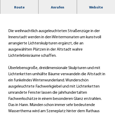
Es wird magisch beim Lichterzauber in Hann.
Route
Anrufen
Website
Münden!
Die weihnachtlich ausgeleuchteten Straßenzüge in der
Innenstadt werden in den Wintermonaten um kunstvoll
arrangierte Lichterskulpturen ergänzt, die an
ausgewählten Plätzen in der Altstadt wahre
Lichterlebnisräume schaffen.
Überlebensgroße, dreidimensionale Skulpturen und mit
Lichterketten umhüllte Bäume verwandeln die Altstadt in
ein funkelndes Winterwunderland. Wunderschön
ausgeleuchtete Fachwerkgiebel und mit Lichterketten
umrandete Fenster lassen die jahrhundertalten
Fachwerkschätze in einem besonderen Glanz erstrahlen.
Das in Hann. Münden schon immer sehr bedeutende
Wasserthema wird am Szeneplatz hinter dem Rathaus