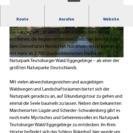
Der Naturpark Teutoburger Wald/Eggegebirge –
Route
Anrufen
Website
einer der größten Naturparke Deutschlands.
© Frank Grawe/Naturpark Teutoburger Wald
© Naturpark Teutoburger Wald
Die Landschaft mit allen Sinnen erleben, dem Alltag
entfliehen, die Region entdecken: Zwischen Bielefeld und
dem Diemeltal im Nordosten Nordrhein-Westfalens liegt
mit mehr als 2.700 Quadratkilometern Fläche der
© Naturpark
Naturpark Teutoburger Wald/Eggegebirge – als einer der
größten Naturparke Deutschlands.
Mit vielen abwechslungsreichen und ausgiebigen
Waldwegen und Landschaftsräumen bietet sich der
Naturpark geradezu an, auf Erkundungstour zu gehen und
einmal die Seele baumeln zu lassen. Neben den bekannten
Märchenorten Lügde und Schieder-Schwalenberg gibt es
noch mehr Mystisches und Geheimnisvolles im Naturpark
Teutoburger Wald/Eggegebirge zu entdecken. Im Kreis
Höxter befindet sich das Schloss Bökerhof, hier wurde um