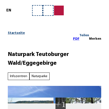
ervice
Z
u
EN
Merkzettel
Suche
m
I
n
h
Startseite
Teilen
a
PDF
Merken
l
t
Naturpark Teutoburger
Wald/Eggegebirge
Infozentren
Naturparke