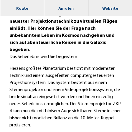
Im Orangerie-Schloss in der Kasseler Karlsaue
Route
Anrufen
Website
befindet sich Hessens größtes Planetarium, das mit
neuester Projektionstechnik zu virtuellen Flügen
einlädt. Hier können Sie der Frage nach
unbekanntem Leben im Kosmos nachgehen und
sich auf abenteuerliche Reisen in die Galaxis
begeben.
Das Seherlebnis wird Sie begeistern
Hessens größtes Planetarium besticht mit modernster
Technik und einem ausgefeilten computergesteuerten
Projektionssystem. Das System besteht aus einem
Sternenprojektor und einem Videoprojektionssystem, die
beide simultan eingesetzt werden und Ihnen ein völlig
neues Seherlebnis ermöglichen. Der Sternenprojektor ZKP
4 kann nun die mit bloßem Auge sichtbaren Sterne in einer
bisher nicht möglichen Brillanz an die 10-Meter-Kuppel
projizieren.