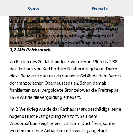
Das Rathaus wurde ab 1905 gebaut und 1909
Route
Website
eingeweiht, wobei die Diskussion um einen Turm, wie
© Stadt Kassel, Muhamad Ahmad
© Stadt Kassel
er zu der Zeit üblich war, den Bau dominierte. Die
Stadtverwaltung entschied sich dagegen, weswegen
der Turm erst Jahre später nachträglich aufgesetzt
wurde. Der Bau des Rathauses mit Turm kostete circa
© Stadt Kassel
3,2 Mio Reichsmark.
Zu Beginn des 20. Jahrhunderts wurde von 1905 bis 1909
das Rathaus von Karl Roth im Neubarock gebaut. Durch
diese Bauweise passte sich das neue Gebäude dem Barock
der französischen Oberneustadt an. Schon damals
flankierten zwei vergoldete Bronzelöwen die Freitreppe;
1939 wurde die Vergoldung erneuert.
Im 2. Weltkrieg wurde das Rathaus stark beschädigt, seine
hugenottische Umgebung zerstört. Seit dem
Wiederaufbau zeigt es eine schlichte Dachform, später
wurden moderne Anbauten rechtwinklig angefügt.