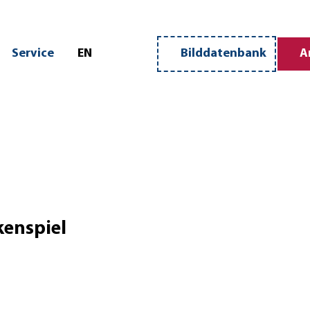
n
Service
EN
Bilddatenbank
A
Merkzettel
Suche
kenspiel