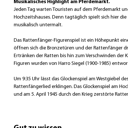
Musikalisches Highlight am Pferdemarkt.
R
Jeden Tag warten Touristen auf dem Pferdemarkt un
a
Hochzeitshauses. Denn tagtäglich spielt sich hier d
t
musikalisch untermalt.
t
e
Das Rattenfänger-Figurenspiel ist ein Höhepunkt ein
n
öffnen sich die Bronzetüren und der Rattenfänger d
f
Ertränken der Ratten bis hin zum Verschwinden der K
a
Figuren wurden von Harro Siegel (1900-1985) entwor
e
n
Um 9:35 Uhr lässt das Glockenspiel am Westgiebel d
g
Rattenfängerlied erklingen. Das Glockenspiel am Hoc
e
und am 5. April 1945 durch den Krieg zerstörte Ratt
r
-
F
i