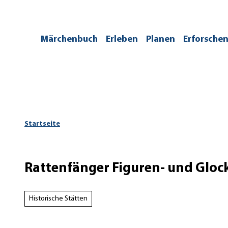
Z
u
m
/kontakt
Märchenbuch
Erleben
Planen
Erforsche
I
n
h
a
l
t
Startseite
Rattenfänger Figuren- und Gloc
Historische Stätten