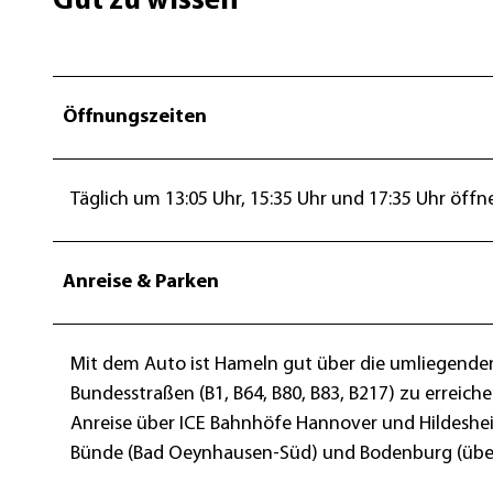
Gut zu wissen
g
u
r
e
Öffnungszeiten
n
s
p
Täglich um 13:05 Uhr, 15:35 Uhr und 17:35 Uhr öff
i
e
l
Anreise & Parken
.
j
Mit dem Auto ist Hameln gut über die umliegend
p
Bundesstraßen (B1, B64, B80, B83, B217) zu erreiche
g
Anreise über ICE Bahnhöfe Hannover und Hildeshe
Bünde (Bad Oeynhausen-Süd) und Bodenburg (über