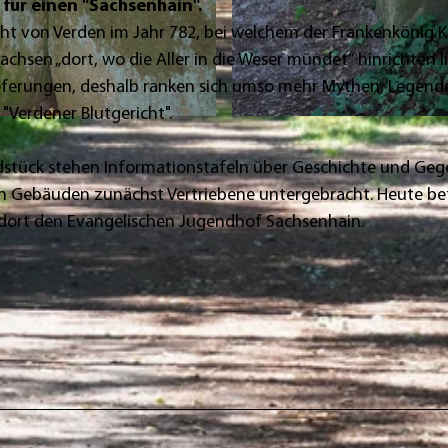
für einen "Sachsenhain".
ht von Verden im Jahr 782, bei welchem der Frankenkönig K
achsen „dort, wo die Aller in die Weser mündet“ hinrichten li
erlieferungen, deshalb ranken sich umso mehr Mythen, Legen
Verdener Blutgericht".
© Mittelweser-Touristik GmbH |
CC-BY
dstück stehen Informationstafeln über Geschichte und Ge
en Gebäuden zunächst Vertriebene untergebracht. Heute be
 dort den Evangelischen Jugendhof Sachsenhain.