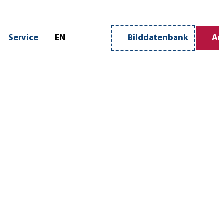
n
Service
EN
Bilddatenbank
A
Merkzettel
Suche