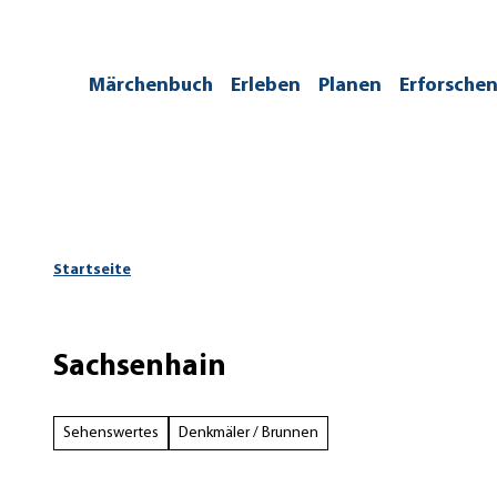
Z
u
m
/kontakt
Märchenbuch
Erleben
Planen
Erforsche
I
n
h
a
l
t
Startseite
Sachsenhain
Sehenswertes
Denkmäler / Brunnen