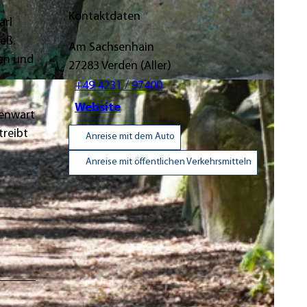
Kontaktdaten
arl
eß.
Am Sachsenhain
den und
27283
Verden (Aller)
+49 4231 / 97400
Website
genwart
treibt
Anreise mit dem Auto
Anreise mit öffentlichen Verkehrsmitteln