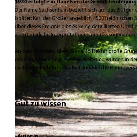
1934 erfolgte in Dauelsen die Grundsteinlegung 
Der Name Sachsenhain bezieht sich auf das Blutgeric
(später: Karl der Große) angeblich 4500 heidnischen S
Über dieses Ereignis gibt es keine detaillierten Üb
abenteuerliche Interpretationen um das sogenannte "
© Mittelweser-Touristik GmbH |
CC-BY
An dem Rundweg über das ca. 15 Hektar große Grun
des Ortes. Nach dem zweiten Weltkrieg wurden in d
die Evangelisch-lutherische Landeskirche Hannovers
Gut zu wissen
Autor:in