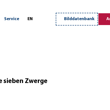
n
Service
EN
Bilddatenbank
A
Merkzettel
Suche
e sieben Zwerge