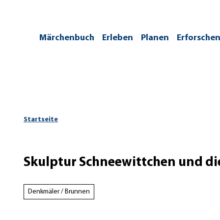
Z
u
m
/kontakt
Märchenbuch
Erleben
Planen
Erforsche
I
n
h
a
l
t
Startseite
Skulptur Schneewittchen und di
Denkmäler / Brunnen