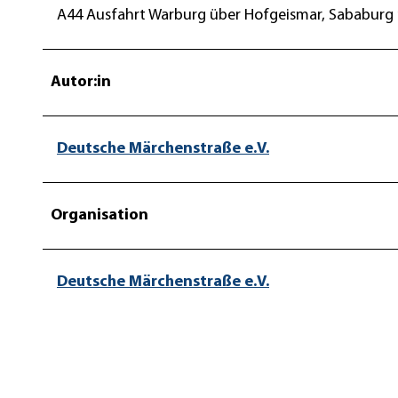
A44 Ausfahrt Warburg über Hofgeismar, Sababurg 
p
t
u
Autor:in
r
.
j
Deutsche Märchenstraße e.V.
p
g
Organisation
Deutsche Märchenstraße e.V.