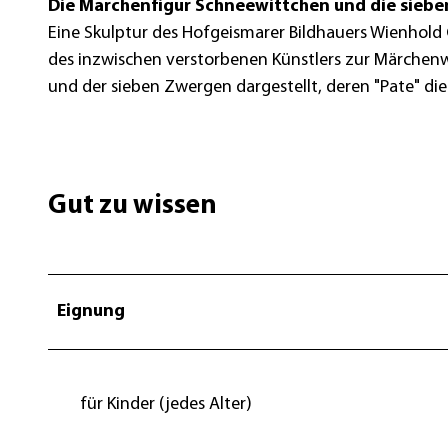
Die Märchenfigur Schneewittchen und die siebe
l
Eine Skulptur des Hofgeismarer Bildhauers Wienho
_
des inzwischen verstorbenen Künstlers zur Märchenwe
G
und der sieben Zwergen dargestellt, deren "Pate" di
i
e
s
e
Gut zu wissen
l
w
e
r
Eignung
d
e
r
_
für Kinder (jedes Alter)
S