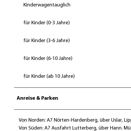
c
Kinderwagentauglich
h
n
für Kinder (0-3 Jahre)
e
e
für Kinder (3-6 Jahre)
w
i
t
für Kinder (6-10 Jahre)
t
c
für Kinder (ab 10 Jahre)
h
e
n
Anreise & Parken
s
k
Von Norden: A7 Nörten-Hardenberg, über Uslar, Li
u
Von Süden: A7 Ausfahrt Lutterberg, über Hann. Mü
l