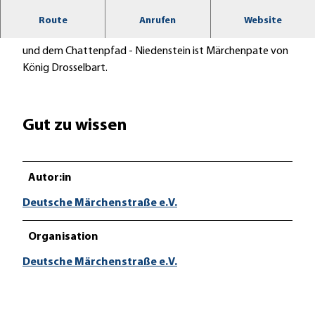
Sagen und Legenden rund um Niedenstein.
Route
Anrufen
Website
Luftkurort mit märchenhaftem Ausblick vom Hessenturm
und dem Chattenpfad - Niedenstein ist Märchenpate von
König Drosselbart.
Gut zu wissen
Autor:in
Deutsche Märchenstraße e.V.
Organisation
Deutsche Märchenstraße e.V.