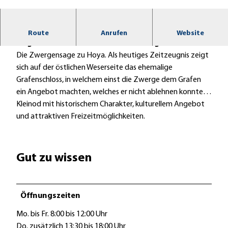
h
o
y
Kleinod mit historischem Charakter, kulturellem
Route
Anrufen
Website
a
Angebot und attraktiven Freizeitmöglichkeiten.
-
Die Zwergensage zu Hoya. Als heutiges Zeitzeugnis zeigt
w
sich auf der östlichen Weserseite das ehemalige
e
Grafenschloss, in welchem einst die Zwerge dem Grafen
s
ein Angebot machten, welches er nicht ablehnen konnte…
e
Kleinod mit historischem Charakter, kulturellem Angebot
r
und attraktiven Freizeitmöglichkeiten.
b
r
u
Gut zu wissen
e
c
k
Öffnungszeiten
e
Mo. bis Fr. 8:00 bis 12:00 Uhr
Do. zusätzlich 13:30 bis 18:00 Uhr