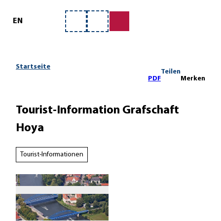
ervice
Z
u
EN
Merkzettel
Suche
m
I
n
h
Startseite
Teilen
a
PDF
Merken
l
t
Tourist-Information Grafschaft
Hoya
Tourist-Informationen