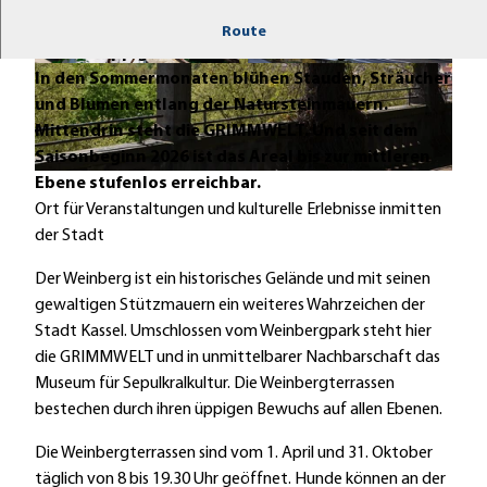
Das Weinbergareal hat mit seiner Parklandschaft
Route
und der üppigen Pflanzenwelt so einiges zu bieten:
© Kassel Marketing GmbH, Can Wagener |
© Kassel Marketing GmbH, Jörg Conrad |
In den Sommermonaten blühen Stauden, Sträucher
CC-BY
CC-BY
und Blumen entlang der Natursteinmauern.
Mittendrin steht die GRIMMWELT. Und seit dem
Saisonbeginn 2026 ist das Areal bis zur mittleren
© Stadt Kassel; Foto: Martina Wagner
Ebene stufenlos erreichbar.
Ort für Veranstaltungen und kulturelle Erlebnisse inmitten
der Stadt
Der Weinberg ist ein historisches Gelände und mit seinen
gewaltigen Stützmauern ein weiteres Wahrzeichen der
Stadt Kassel. Umschlossen vom Weinbergpark steht hier
die GRIMMWELT und in unmittelbarer Nachbarschaft das
Museum für Sepulkralkultur. Die Weinbergterrassen
bestechen durch ihren üppigen Bewuchs auf allen Ebenen.
Die Weinbergterrassen sind vom 1. April und 31. Oktober
täglich von 8 bis 19.30 Uhr geöffnet. Hunde können an der