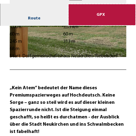
GPX
Route
1:00 h
3,63 km
© Judith Walz |
CC-BY-NC-ND
© Björn Diebel |
CC-BY
60 m
60 m
245 m
313 m
68 m
Start: Dorfgemeinschaftshaus Neukirchen-Riebelsdorf
© Björn Diebel |
CC-BY
„Kein Atem“ bedeutet der Name dieses
Premiumspazierweges auf Hochdeutsch. Keine
Sorge – ganz so steil wird es auf dieser kleinen
Spazierrunde nicht. Ist die Steigung einmal
geschafft, so heißt es durchatmen - der Ausblick
über die Stadt Neukirchen und ins Schwalmbecken
ist fabelhaft!