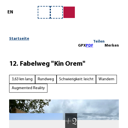
ervice
Z
u
EN
Merkzettel
Suche
m
I
n
h
Startseite
Teilen
a
GPX
PDF
Merken
l
t
12. Fabelweg "Kin Orem"
3,63 km lang
Rundweg
Schwierigkeit: leicht
Wandern
Augmented Reality