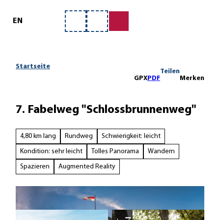
ervice
Z
u
EN
Merkzettel
Suche
m
I
n
h
Startseite
Teilen
a
GPX
PDF
Merken
l
t
7. Fabelweg "Schlossbrunnenweg"
4,80 km lang
Rundweg
Schwierigkeit: leicht
Kondition: sehr leicht
Tolles Panorama
Wandern
Spazieren
Augmented Reality