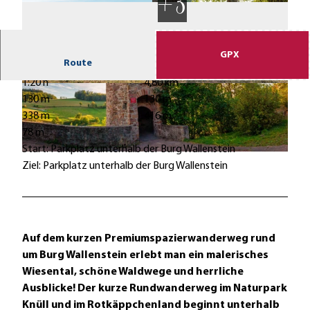
GPX
Route
1:20 h
4,80 km
© Rotkäppchenland, Patrick Pfaff |
CC-BY
© Rotkäppchenland, Patrick Pfaff |
CC-BY
130 m
130 m
338 m
416 m
78 m
Start: Parkplatz unterhalb der Burg Wallenstein
© Markus Shakals
Ziel: Parkplatz unterhalb der Burg Wallenstein
Auf dem kurzen Premiumspazierwanderweg rund
um Burg Wallenstein erlebt man ein malerisches
Wiesental, schöne Waldwege und herrliche
Ausblicke! Der kurze Rundwanderweg im Naturpark
Knüll und im Rotkäppchenland beginnt unterhalb