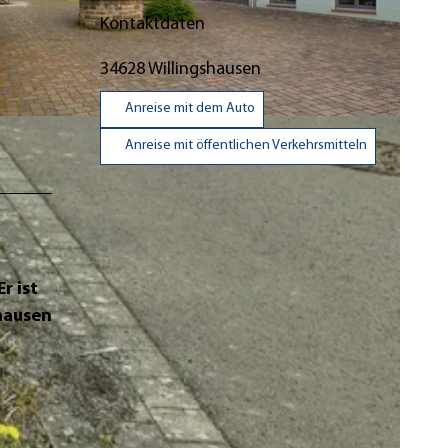
Kontaktdaten
34628
Willingshausen
Anreise mit dem Auto
unsthalle |
CC-BY-SA
Anreise mit öffentlichen Verkehrsmitteln
r ist
shausen