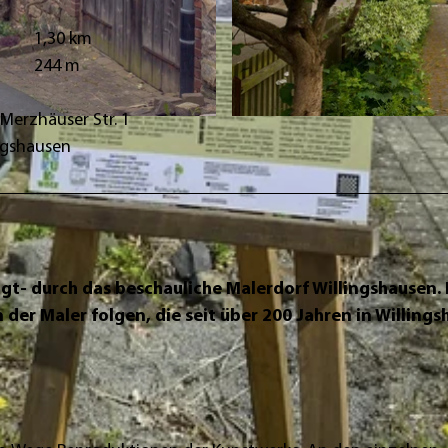
1,30 km
244 m
Merzhäuser Str. 1
© Gerhardt-von-Reutern-Haus mit Malerstübchen und K
ingshausen
t- durch das beschauliche Malerdorf Willingshausen. E
der Maler folgen, die seit über 200 Jahren in Willing