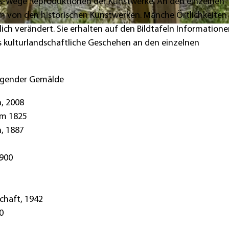
Ks-Wege Reproduktionen der Kunstwerke. An den einzelnen
en von den historischen Kunstwerken. Manche Örtlichkeiten
ich verändert. Sie erhalten auf den Bildtafeln Information
s kulturlandschaftliche Geschehen an den einzelnen
lgender Gemälde
n, 2008
um 1825
n, 1887
1900
chaft, 1942
0