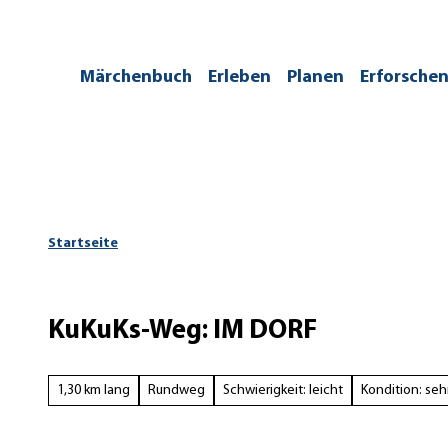
Z
u
m
/kontakt
Märchenbuch
Erleben
Planen
Erforsche
I
n
h
a
l
t
Startseite
KuKuKs-Weg: IM DORF
1,30 km lang
Rundweg
Schwierigkeit: leicht
Kondition: sehr