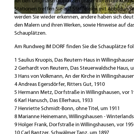
An den Originalschauplätzen präsentieren die KuKu
Stationen treffen Sie auf Staffeleien mit Abbildung
werden Sie wieder erkennen, andere haben sich deutl
© Jürgen Gemmerich |
CC-BY-SA
den Malern und ihren Werken, sowie Hinweise auf da
Schauplätzen.
Am Rundweg IM DORF finden Sie die Schauplätze fo
1 Saulius Kruopis, Das Reutern-Haus in Willingshause
2 Gerhardt von Reutern, Das Steuerwaldsche Haus, 
3 Hans von Volkmann, An der Kirche in Willingshause
4 Andreas Egersdörfer, Ritters Gut, 1910
5 Hermann Metz, Dorfstraße in Willingshausen, vor 
6 Karl Hanusch, Das Ellerhaus, 1933
7 Henriette Schmidt-Bonn, ohne Titel, um 1911
8 Marianne Heinemann, Willingshausen - Winterlands
9 Holger Frank, Dorfstraße in Willingshausen, vor 195
10 Carl Bantzer, Schwälmer Tanz, um 1897