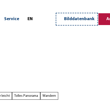
n
Service
EN
Bilddatenbank
A
Merkzettel
Suche
 leicht
Tolles Panorama
Wandern